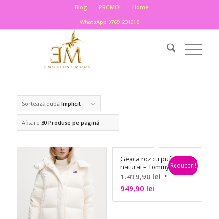
Blog
PROMO!
Home
WhatsApp 0769-231310
Sortează după
Implicit
Afisare
30 Produse pe pagină
Geaca roz cu puf
Reduceri!
natural – Tommy
Jeans
Prețul
1.419,90
lei
Prețul
inițial
949,90
lei
curent
a
este:
fost: