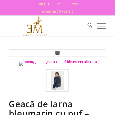
Blog
PROMO!
Home
WhatsApp 0769-231310
Geacă de iarna
bleumarin cu puf –