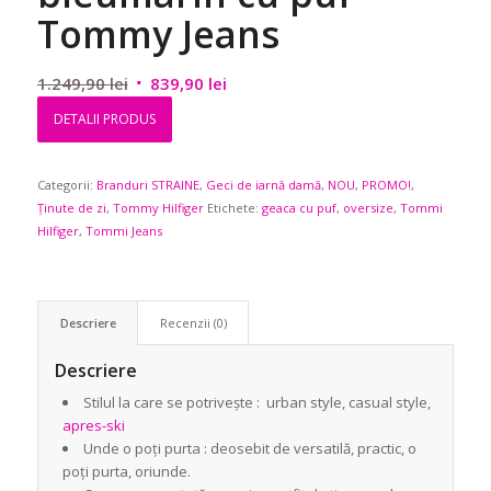
Tommy Jeans
Prețul
Prețul
1.249,90
lei
839,90
lei
inițial
curent
DETALII PRODUS
a
este:
fost:
839,90 lei.
Categorii:
Branduri STRAINE
1.249,90 lei.
,
Geci de iarnă damă
,
NOU
,
PROMO!
,
Ținute de zi
,
Tommy Hilfiger
Etichete:
geaca cu puf
,
oversize
,
Tommi
Hilfiger
,
Tommi Jeans
Descriere
Recenzii (0)
Descriere
Stilul la care se potrivește : urban style, casual style,
apres-ski
Unde o poți purta : deosebit de versatilă, practic, o
poți purta, oriunde.