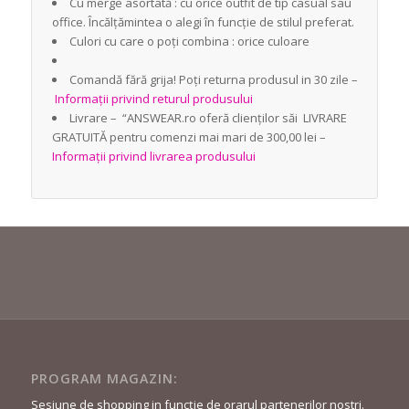
Cu merge asortată : cu orice outfit de tip casual sau
office. Încălțămintea o alegi în funcție de stilul preferat.
Culori cu care o poți combina : orice culoare
Comandă fără grija! Poți returna produsul in 30 zile –
Informații privind returul produsului
Livrare – “ANSWEAR.ro oferă clienților săi LIVRARE
GRATUITĂ pentru comenzi mai mari de 300,00 lei –
Informații privind livrarea produsului
PROGRAM MAGAZIN:
Sesiune de shopping in funcție de orarul partenerilor nostri.