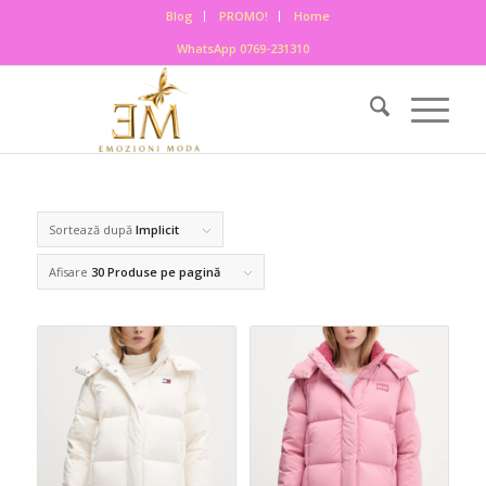
Blog
PROMO!
Home
WhatsApp 0769-231310
Sortează după
Implicit
Afisare
30 Produse pe pagină