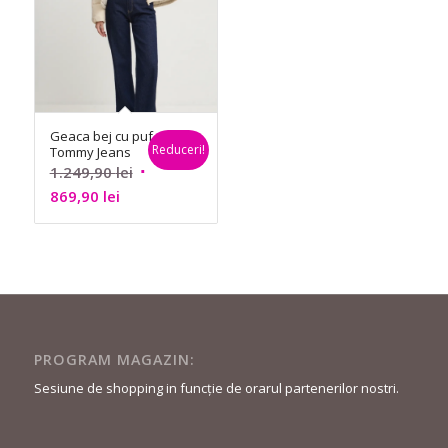
Geaca bej cu puf –
Reduceri!
Tommy Jeans
Prețul
1.249,90
lei
Prețul
inițial
869,90
lei
curent
a
este:
fost:
869,90 lei.
1.249,90 lei.
PROGRAM MAGAZIN:
Sesiune de shopping in funcție de orarul partenerilor nostri.