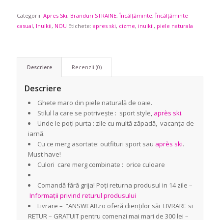
Categorii:
Apres Ski
,
Branduri STRAINE
,
Încălțăminte
,
Încălțăminte
casual
,
Inuikii
,
NOU
Etichete:
apres ski
,
cizme
,
inuikii
,
piele naturala
Descriere
Recenzii (0)
Descriere
Ghete maro din piele naturală de oaie.
Stilul la care se potrivește : sport style,
après ski.
Unde le poți purta : zile cu multă zăpadă, vacanța de
iarnă.
Cu ce merg asortate: outfituri sport sau
après ski
.
Must have!
Culori care merg combinate : orice culoare
Comandă fără grija! Poți returna produsul in 14 zile –
Informații privind returul produsului
Livrare – “ANSWEAR.ro oferă clienților săi LIVRARE si
RETUR – GRATUIT pentru comenzi mai mari de 300 lei –