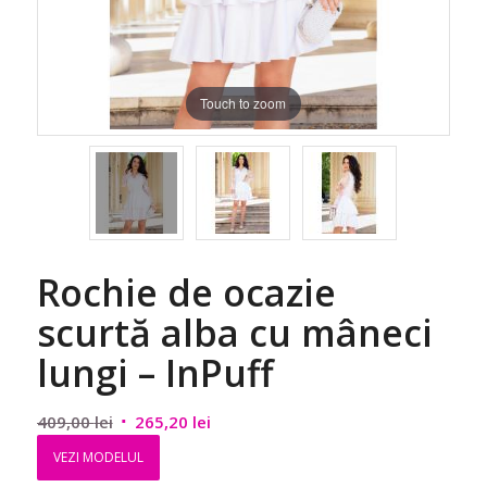
Touch to zoom
Rochie de ocazie
scurtă alba cu mâneci
lungi – InPuff
Prețul
Prețul
409,00
lei
265,20
lei
inițial
curent
VEZI MODELUL
a
este: