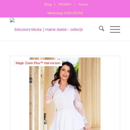
Blog
PROMO!
Home
WhatsApp 0769-231310
Magic Zoom Plus™ trial version