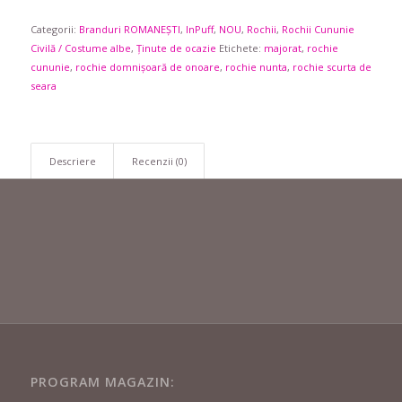
fost:
265,20 lei.
Categorii:
Branduri ROMANEȘTI
409,00 lei.
,
InPuff
,
NOU
,
Rochii
,
Rochii Cununie
Civilă / Costume albe
,
Ținute de ocazie
Etichete:
majorat
,
rochie
cununie
,
rochie domnișoară de onoare
,
rochie nunta
,
rochie scurta de
seara
Descriere
Recenzii (0)
PROGRAM MAGAZIN: