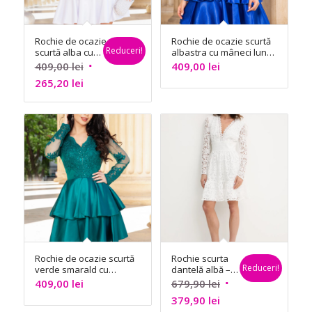
Rochie de ocazie
Rochie de ocazie scurtă
Reduceri!
scurtă alba cu
albastra cu mâneci lungi
mâneci lungi –
– InPuff
Prețul
409,00
lei
409,00
lei
InPuff
Prețul
inițial
265,20
lei
curent
a
este:
fost:
265,20 lei.
409,00 lei.
Rochie de ocazie scurtă
Rochie scurta
Reduceri!
verde smarald cu
dantelă albă –
mâneci lungi – InPuff
Morgan
Prețul
409,00
lei
679,90
lei
Prețul
inițial
379,90
lei