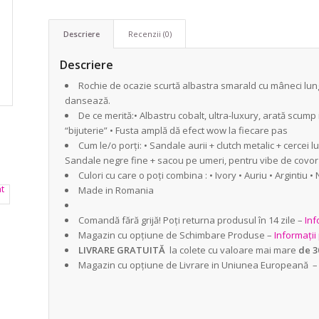
Descriere
Recenzii (0)
Descriere
Rochie de ocazie scurtă albastra smarald cu mâneci lungi
dansează.
De ce merită:• Albastru cobalt, ultra-luxury, arată scump 
“bijuterie” • Fusta amplă dă efect wow la fiecare pas
Cum le/o porți: • Sandale aurii + clutch metalic + cercei l
Sandale negre fine + sacou pe umeri, pentru vibe de covor
Culori cu care o poți combina : • Ivory • Auriu • Argintiu 
Made in Romania
Comandă fără grijă! Poți returna produsul în 14 zile –
Inf
Magazin cu opțiune de Schimbare Produse –
Informații
LIVRARE GRATUITĂ
la colete cu valoare mai mare
de 3
Magazin cu opțiune de Livrare in Uniunea Europeană 