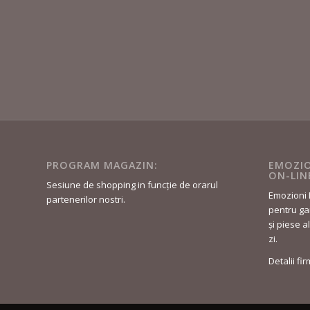
PROGRAM MAGAZIN:
EMOZIO
ON-LIN
Sesiune de shopping in funcție de orarul
Emozioni 
partenerilor nostri.
pentru gar
și piese a
zi.
Detalii fi