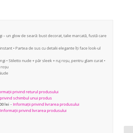
 – un glow de seară: bust decorat, talie marcată, fustă care
instant • Partea de sus cu detalii elegante îți face look-ul
ungi • Stiletto nude + păr sleek + ruj roșu, pentru glam curat •
 roșu
• Nude
ormații privind returul produsului
 privind schimbul unui produs
00 lei
–
Informații privind livrarea produsului
–
Informații privind livrarea produsului