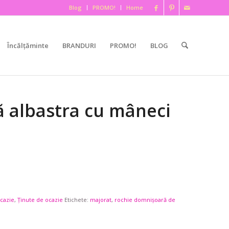
Blog
PROMO!
Home
Încălțăminte
BRANDURI
PROMO!
BLOG
ă albastra cu mâneci
Ocazie
,
Ținute de ocazie
Etichete:
majorat
,
rochie domnișoară de