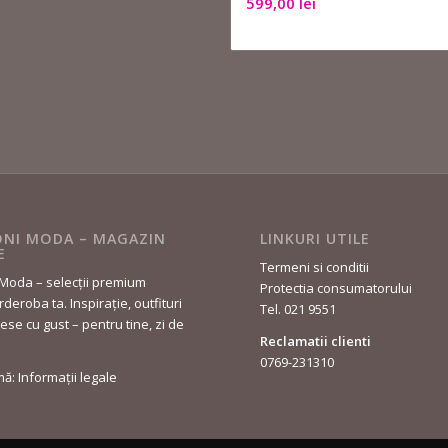
599,00
lei
NI MODA – MAGAZIN
LINKURI UTILE
E
Termeni si conditii
Moda – selecții premium
Protectia consumatorului
deroba ta. Inspirație, outfituri
Tel. 021 9551
lese cu gust – pentru tine, zi de
Reclamatii clienti
0769-231310
rmă: Informații legale