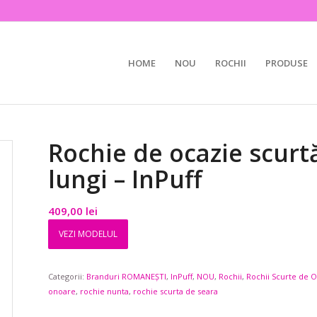
HOME
NOU
ROCHII
PRODUSE
Rochie de ocazie scurt
lungi – InPuff
409,00
lei
VEZI MODELUL
Categorii:
Branduri ROMANEȘTI
,
InPuff
,
NOU
,
Rochii
,
Rochii Scurte de 
onoare
,
rochie nunta
,
rochie scurta de seara