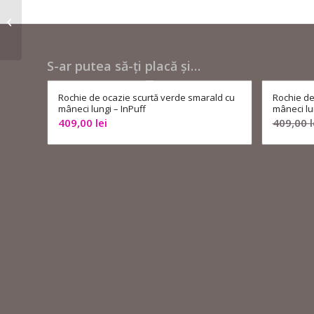
Rochie de ocazie
scurtă verde smarald
cu mâneci lungi –
InPuff
S-ar putea să-ți placă și…
Rochie de ocazie scurtă verde smarald cu
Rochie de
mâneci lungi – InPuff
mâneci lu
409,00
lei
409,00
l