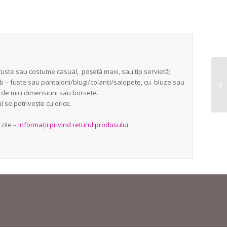
 fuste sau costume casual, poșetă maxi, sau tip servietă;
b – fuste sau pantaloni/blugi/colanți/salopete, cu bluze sau
e de mici dimensiuni sau borsete.
 se potrivește cu orice.
zile –
Informații privind returul produsului