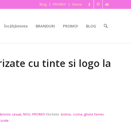
Blog
PROMO!
Home
Încălțăminte
BRANDURI
PROMO!
BLOG
izate cu tinte si logo la
țăminte casual
,
NOU
,
PROMO!
Etichete:
botine
,
cizme
,
ghete femei
,
turala