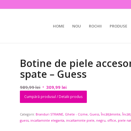
HOME
NOU
ROCHII
PRODUSE
Botine de piele accesor
spate – Guess
Prețul
Prețul
989,99
lei
309,99
lei
inițial
curent
Cumpără produsul / Detalii produs
a
este:
fost:
309,99 lei.
Categorii:
Branduri STRAINE
989,99 lei.
,
Ghete - Cizme
,
Guess
,
Încălțăminte
,
Încăl
guess
,
incaltaminte eleganta
,
incaltaminte piele
,
negru
,
office
,
piele na