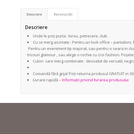
Descriere
Recenzii (0)
Descriere
Unde le poți purta : birou, petrecere, club.
Cu ce merg asortate : Pentru un look office – pantaloni,
Pentru un eveniment tip majorat, sau pentru o seara in clu
tricouri glamour , sau alege o rochie cu croi fashion. Poșet
Culori care merg combinate : deosebit de versatil, negrul
Comandă fără grija! Poți returna produsul GRATUIT in 30 
Livrare rapidă –
Informații privind livrarea produsului