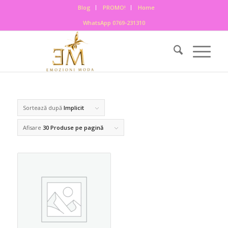
Blog
PROMO!
Home
WhatsApp 0769-231310
Sortează după
Implicit
Afisare
30 Produse pe pagină