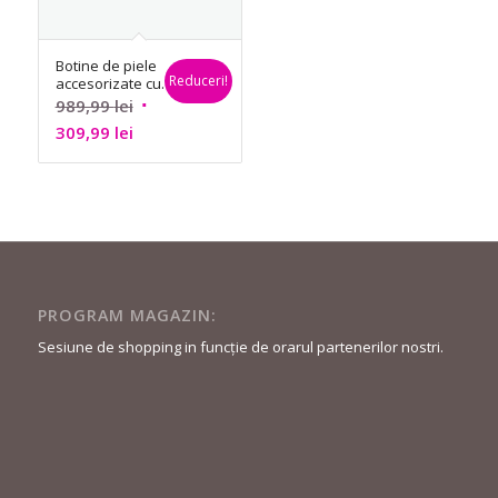
Botine de piele
Reduceri!
accesorizate cu
tinte si logo la
Prețul
989,99
lei
spate – Guess
Prețul
inițial
309,99
lei
curent
a
este:
fost:
309,99 lei.
989,99 lei.
PROGRAM MAGAZIN:
Sesiune de shopping in funcție de orarul partenerilor nostri.