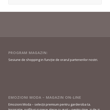
PROGRAM MAGAZIN:
Sesiune de shopping in funcție de orarul partenerilor nostri.
EMOZIONI MODA – MAGAZIN ON-LINE
Emozioni Moda – selecții premium pentru garderoba ta.
Inspirație, outfituri și piese alese cu gust – pentru tine, zi de zi.