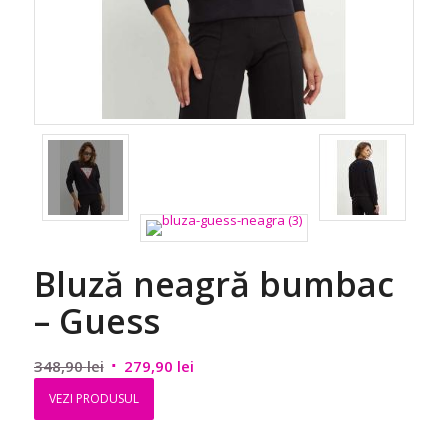
Bluză neagră bumbac
– Guess
Prețul
Prețul
348,90
lei
279,90
lei
inițial
curent
VEZI PRODUSUL
a
este:
fost:
279,90 lei.