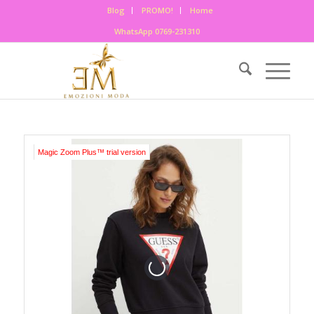
Blog
PROMO!
Home
WhatsApp 0769-231310
Magic Zoom Plus™ trial version