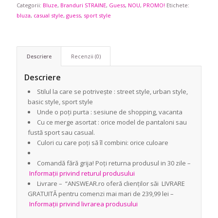
Categorii:
Bluze
348,90 lei.
,
Branduri STRAINE
,
Guess
,
NOU
,
PROMO!
Etichete:
bluza
,
casual style
,
guess
,
sport style
Descriere
Recenzii (0)
Descriere
Stilul la care se potrivește : street style, urban style,
basic style, sport style
Unde o poți purta : sesiune de shopping, vacanta
Cu ce merge asortat : orice model de pantaloni sau
fustă sport sau casual.
Culori cu care poți să îl combini: orice culoare
Comandă fără grija! Poți returna produsul in 30 zile –
Informații privind returul produsului
Livrare – “ANSWEAR.ro oferă clienților săi LIVRARE
GRATUITĂ pentru comenzi mai mari de 239,99 lei –
Informații privind livrarea produsului