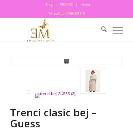
Blog
PROMO!
Home
WhatsApp 0769-231310
Trenci clasic bej –
Guess