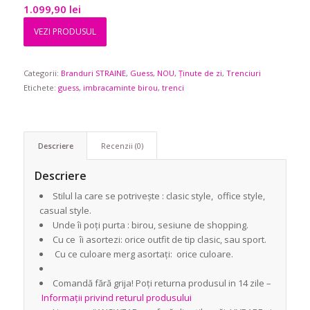
1.099,90
lei
VEZI PRODUSUL
Categorii:
Branduri STRAINE
,
Guess
,
NOU
,
Ținute de zi
,
Trenciuri
Etichete:
guess
,
imbracaminte birou
,
trenci
Descriere
Recenzii (0)
Descriere
Stilul la care se potrivește : clasic style, office style,
casual style.
Unde îi poți purta : birou, sesiune de shopping.
Cu ce îi asortezi: orice outfit de tip clasic, sau sport.
Cu ce culoare merg asortați: orice culoare.
Comandă fără grija! Poți returna produsul in 14 zile –
Informații privind returul produsului