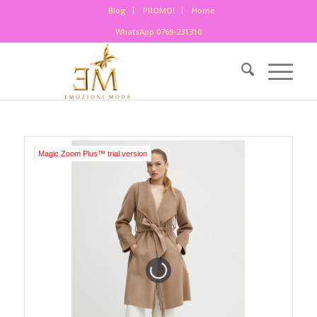
Blog
PROMO!
Home
WhatsApp 0769-231310
Magic Zoom Plus™ trial version