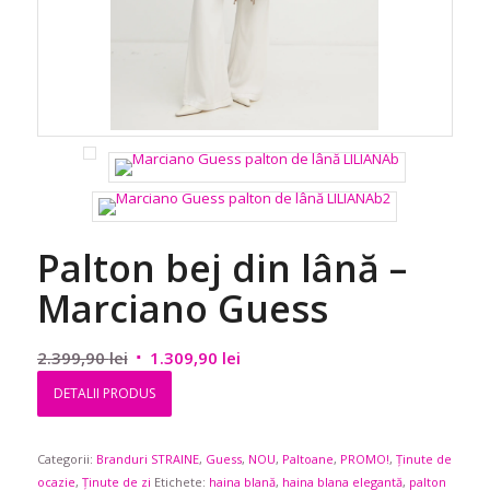
Palton bej din lână –
Marciano Guess
Prețul
Prețul
2.399,90
lei
1.309,90
lei
inițial
curent
DETALII PRODUS
a
este:
fost:
1.309,90 lei.
Categorii:
Branduri STRAINE
2.399,90 lei.
,
Guess
,
NOU
,
Paltoane
,
PROMO!
,
Ținute de
ocazie
,
Ținute de zi
Etichete:
haina blană
,
haina blana elegantă
,
palton