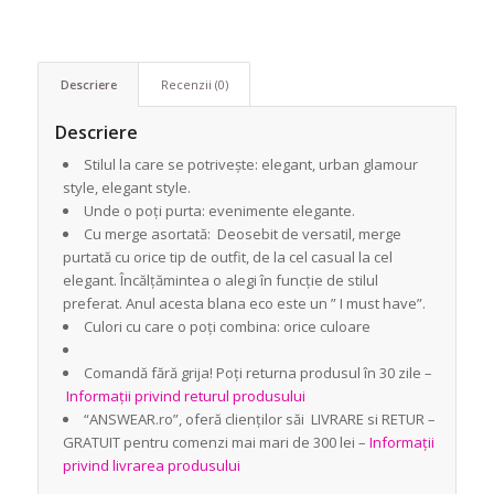
Descriere
Recenzii (0)
Descriere
Stilul la care se potrivește: elegant, urban glamour
style, elegant style.
Unde o poți purta: evenimente elegante.
Cu merge asortată: Deosebit de versatil, merge
purtată cu orice tip de outfit, de la cel casual la cel
elegant. Încălțămintea o alegi în funcție de stilul
preferat. Anul acesta blana eco este un ” I must have”.
Culori cu care o poți combina: orice culoare
Comandă fără grija! Poți returna produsul în 30 zile –
Informații privind returul produsului
“ANSWEAR.ro”, oferă clienților săi LIVRARE si RETUR –
GRATUIT pentru comenzi mai mari de 300 lei –
Informații
privind livrarea produsului