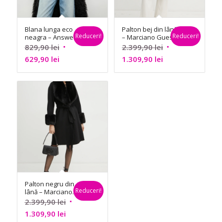
Blana lunga eco
Palton bej din lână
Reduceri!
Reduceri!
neagra – Answear
– Marciano Guess
Lab
Prețul
Prețul
829,90
lei
2.399,90
lei
Prețul
inițial
Prețul
inițial
629,90
lei
1.309,90
lei
curent
a
curent
a
este:
fost:
este:
fost:
629,90 lei.
829,90 lei.
1.309,90 lei.
2.399,90 lei.
Palton negru din
Reduceri!
lână – Marciano
Guess
Prețul
2.399,90
lei
Prețul
inițial
1.309,90
lei