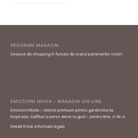
curent
a
este:
fost:
1.309,90 lei.
2.399,90 lei.
PROGRAM MAGAZIN:
Sesiune de shopping in funcție de orarul partenerilor nostri.
EMOZIONI MODA – MAGAZIN ON-LINE
Emozioni Moda – selecții premium pentru garderoba ta.
Inspirație, outfituri și piese alese cu gust – pentru tine, zi de zi.
Detalii firmă: Informații legale