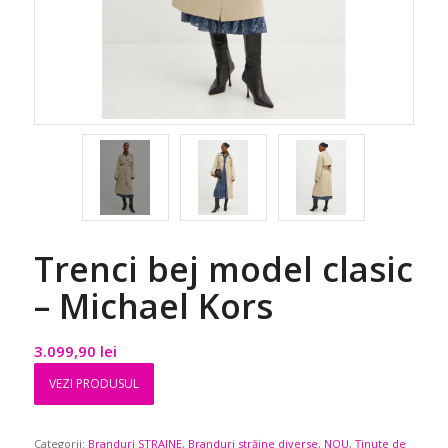
Trenci bej model clasic
– Michael Kors
3.099,90
lei
VEZI PRODUSUL
Categorii:
Branduri STRAINE
,
Branduri străine diverse
,
NOU
,
Ținute de