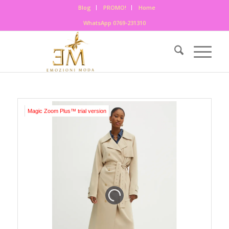
Blog
PROMO!
Home
WhatsApp 0769-231310
Magic Zoom Plus™ trial version