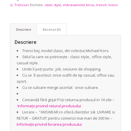
zi
,
Trenciuri
Etichete:
clasic style
,
imbracaminte birou
,
trench
,
trenci
Descriere
Recenzii (0)
Descriere
Trenci bej, model clasic, din colecția Michael Kors.
Stilul la care se potrivește : clasic style, office style,
casual style.
Unde îi poți purta : job, sesiune de shopping.
Cu ce îl asortezi: orice outfit de tip casual, office sau
sport.
Cu ce culoare merge asortat: orice culoare.
Comandă fără grija! Poți returna produsul in 14 zile –
Informații privind returul produsului
Livrare – “ANSWEAR.ro oferă clienților săi LIVRARE si
RETUR – GRATUIT pentru comenzi mai mari de 300 lei –
Informații privind livrarea produsului