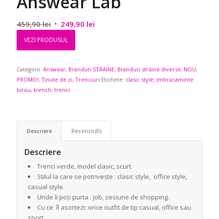
Answear Lab
Prețul
Prețul
459,90
lei
249,90
lei
inițial
curent
VEZI PRODUSUL
a
este:
fost:
249,90 lei.
Categorii:
Answear
459,90 lei.
,
Branduri STRAINE
,
Branduri străine diverse
,
NOU
,
PROMO!
,
Ținute de zi
,
Trenciuri
Etichete:
clasic style
,
imbracaminte
birou
,
trench
,
trenci
Descriere
Recenzii (0)
Descriere
Trenci verde, model clasic, scurt.
Stilul la care se potrivește : clasic style, office style,
casual style.
Unde îi poți purta : job, sesiune de shopping.
Cu ce îl asortezi: orice outfit de tip casual, office sau
sport.