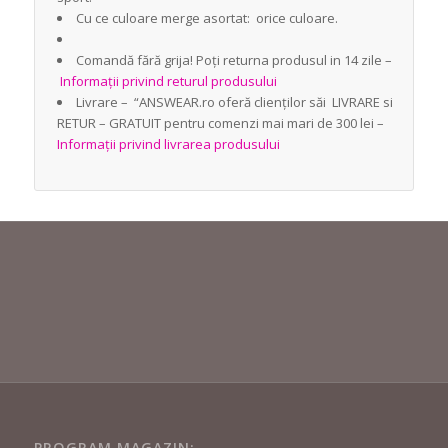
Cu ce culoare merge asortat: orice culoare.
Comandă fără grija! Poți returna produsul in 14 zile –
Informații privind returul produsului
Livrare – “ANSWEAR.ro oferă clienților săi LIVRARE si
RETUR – GRATUIT pentru comenzi mai mari de 300 lei –
Informații privind livrarea produsului
PROGRAM MAGAZIN: