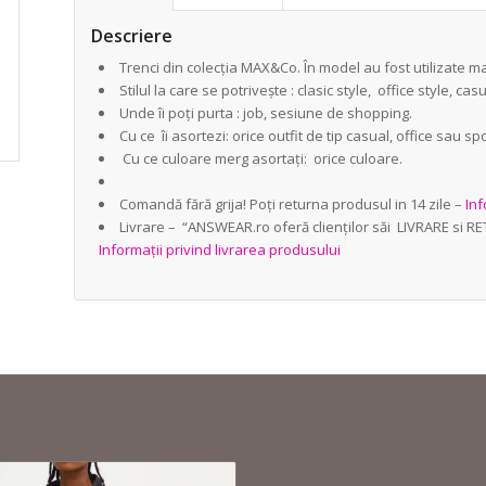
Descriere
Trenci din colecția MAX&Co. În model au fost utilizate mat
Stilul la care se potrivește : clasic style, office style, casu
Unde îi poți purta : job, sesiune de shopping.
Cu ce îi asortezi: orice outfit de tip casual, office sau spo
Cu ce culoare merg asortați: orice culoare.
Comandă fără grija! Poți returna produsul in 14 zile –
Inf
Livrare – “ANSWEAR.ro oferă clienților săi LIVRARE si R
Informații privind livrarea produsului