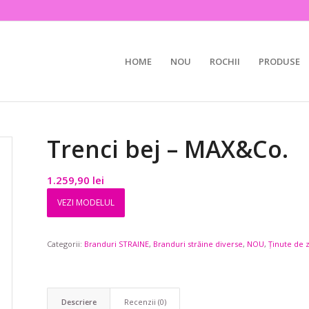
HOME
NOU
ROCHII
PRODUSE
Trenci bej – MAX&Co.
1.259,90
lei
VEZI MODELUL
Categorii:
Branduri STRAINE
,
Branduri străine diverse
,
NOU
,
Ținute de z
Descriere
Recenzii (0)