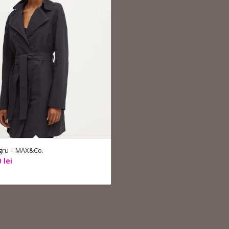
gru – MAX&Co.
0
lei