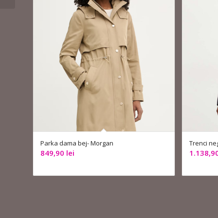
Parka dama bej- Morgan
Trenci ne
849,90
lei
1.138,9