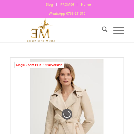
Blog
PROMO!
Home
WhatsApp 0769-231310
Magic Zoom Plus™ trial version