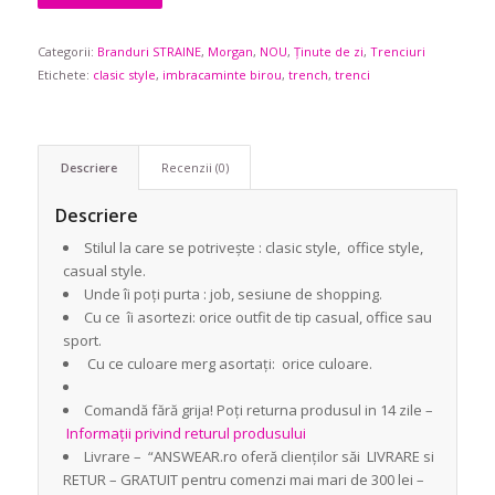
Categorii:
Branduri STRAINE
,
Morgan
,
NOU
,
Ținute de zi
,
Trenciuri
Etichete:
clasic style
,
imbracaminte birou
,
trench
,
trenci
Descriere
Recenzii (0)
Descriere
Stilul la care se potrivește : clasic style, office style,
casual style.
Unde îi poți purta : job, sesiune de shopping.
Cu ce îi asortezi: orice outfit de tip casual, office sau
sport.
Cu ce culoare merg asortați: orice culoare.
Comandă fără grija! Poți returna produsul in 14 zile –
Informații privind returul produsului
Livrare – “ANSWEAR.ro oferă clienților săi LIVRARE si
RETUR – GRATUIT pentru comenzi mai mari de 300 lei –