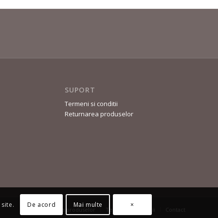
SUPORT
Termeni si conditii
Returnarea produselor
De acord
Mai multe
×
site.
Returnarea produselor
Termeni și Condiții
Contact