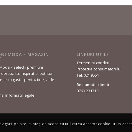
NI MODA – MAGAZIN
LINKURI UTILE
E
Termeni si conditii
Moda – selecții premium
Protectia consumatorului
deroba ta. Inspirație, outfituri
Tel. 021 9551
lese cu gust – pentru tine, zi de
Reclamatii clienti
0769-231310
rmă: Informații legale
avigării pe site, sunteți de acord cu utilizarea acestor cookie-uri in acest 