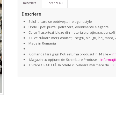
Descriere
Recenzii (0)
Descriere
Stilul la care se potrivește : elegant style
Unde îi poți purta : petrecere, evenimente elegante.
Cu ce îi asortezi: bluze din materiale prețioase, pantofi 
Cu ce culoare merg asortați: negru, alb, gri, bej, maro, 
Made in Romania
Comandă fără grijă! Poți returna produsul în 14 zile –
Inf
Magazin cu opțiune de Schimbare Produse –
Informați
Livrare GRATUITĂ la colete cu valoare mai mare de 300 