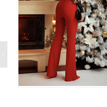
Fustă scurtă paiete,
neagră – Fofy