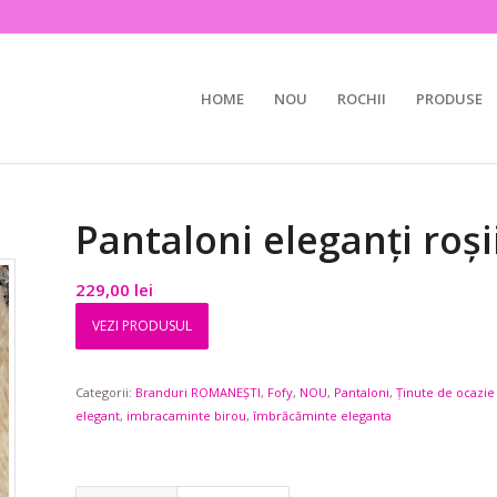
HOME
NOU
ROCHII
PRODUSE
Pantaloni eleganți roșii
229,00
lei
VEZI PRODUSUL
Categorii:
Branduri ROMANEȘTI
,
Fofy
,
NOU
,
Pantaloni
,
Ținute de ocazie
elegant
,
imbracaminte birou
,
îmbrăcăminte eleganta