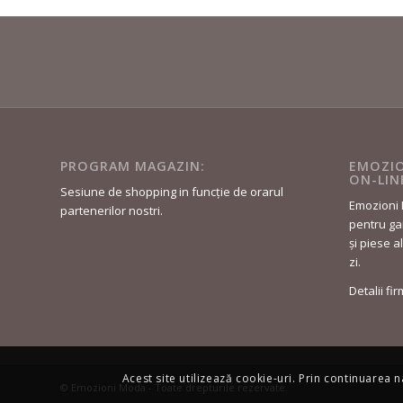
PROGRAM MAGAZIN:
EMOZIO
ON-LIN
Sesiune de shopping in funcție de orarul
Emozioni 
partenerilor nostri.
pentru gar
și piese a
zi.
Detalii fi
Acest site utilizează cookie-uri. Prin continuarea n
© Emozioni Moda - Toate drepturile rezervate.