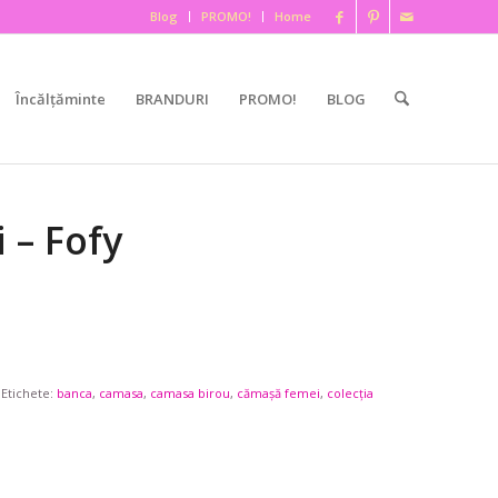
Blog
PROMO!
Home
Încălțăminte
BRANDURI
PROMO!
BLOG
 – Fofy
Etichete:
banca
,
camasa
,
camasa birou
,
cămașă femei
,
colecția