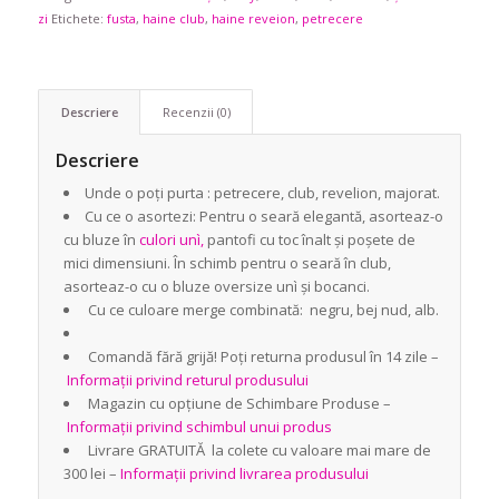
zi
Etichete:
fusta
,
haine club
,
haine reveion
,
petrecere
Descriere
Recenzii (0)
Descriere
Unde o poți purta : petrecere, club, revelion, majorat.
Cu ce o asortezi: Pentru o seară elegantă, asorteaz-o
cu bluze în
culori unì,
pantofi cu toc înalt și poșete de
mici dimensiuni. În schimb pentru o seară în club,
asorteaz-o cu o bluze oversize unì și bocanci.
Cu ce culoare merge combinată: negru, bej nud, alb.
Comandă fără grijă! Poți returna produsul în 14 zile –
Informații privind returul produsului
Magazin cu opțiune de Schimbare Produse –
Informații privind schimbul unui produs
Livrare GRATUITĂ la colete cu valoare mai mare de
300 lei –
Informații privind livrarea produsului