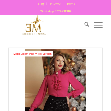
Blog
PROMO!
Home
WhatsApp 0769-231310
Magic Zoom Plus™ trial version