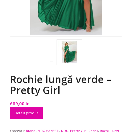
Rochie lungă verde –
Pretty Girl
689,00
lei
Detalii produs
Categorii:
Branduri ROMANEȘTI
,
NOU
,
Pretty Girl
,
Rochii
,
Rochii Lungi