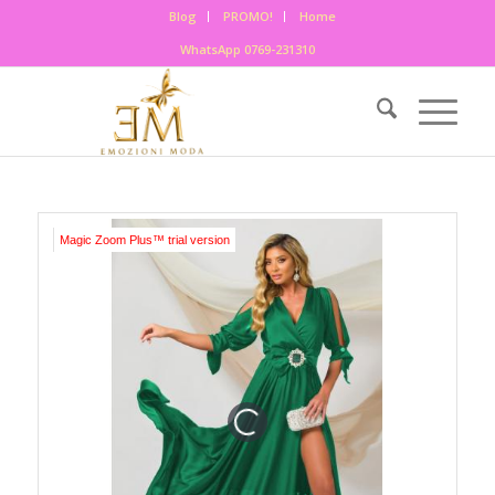
Blog
PROMO!
Home
WhatsApp 0769-231310
Magic Zoom Plus™ trial version