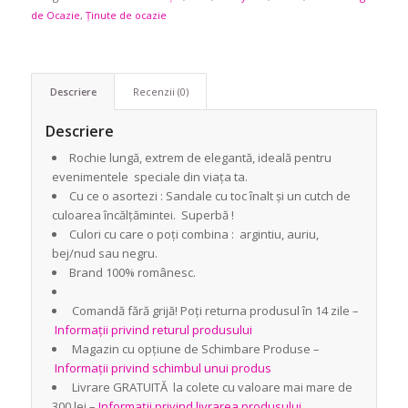
de Ocazie
,
Ținute de ocazie
Descriere
Recenzii (0)
Descriere
Rochie lungă, extrem de elegantă, ideală pentru
evenimentele speciale din viața ta.
Cu ce o asortezi : Sandale cu toc înalt și un cutch de
culoarea încălțămintei. Superbă !
Culori cu care o poți combina : argintiu, auriu,
bej/nud sau negru.
Brand 100% românesc.
Comandă fără grijă! Poți returna produsul în 14 zile –
Informații privind returul produsului
Magazin cu opțiune de Schimbare Produse –
Informații privind schimbul unui produs
Livrare GRATUITĂ la colete cu valoare mai mare de
300 lei –
Informații privind livrarea produsului