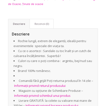
de Ocazie
,
Ținute de ocazie
Descriere
Recenzii (0)
Descriere
Rochie lungă, extrem de elegantă, ideală pentru
evenimentele speciale din viața ta.
Cu ce o asortezi : Sandale cu toc înalt și un cutch de
culoarea încălțămintei. Superbă !
Culori cu care o poți combina : argintiu, bej/nud sau
negru.
Brand 100% românesc.
Comandă fără grijă! Poți returna produsul în 14 zile –
Informații privind returul produsului
Magazin cu opțiune de Schimbare Produse –
Informații privind schimbul unui produs
Livrare GRATUITĂ la colete cu valoare mai mare de
300 lei –
Informații privind livrarea produsului