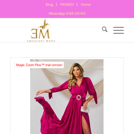
Blog
PROMO!
Home
WhatsApp 0769-231310
Magic Zoom Plus™ trial version