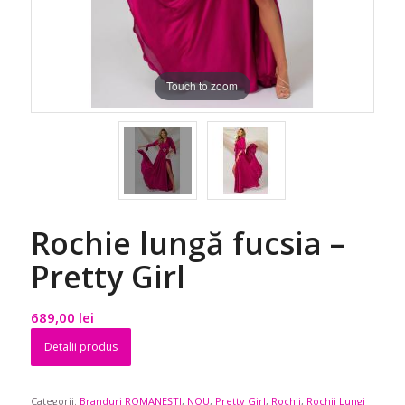
Touch to zoom
Rochie lungă fucsia –
Pretty Girl
689,00
lei
Detalii produs
Categorii:
Branduri ROMANEȘTI
,
NOU
,
Pretty Girl
,
Rochii
,
Rochii Lungi