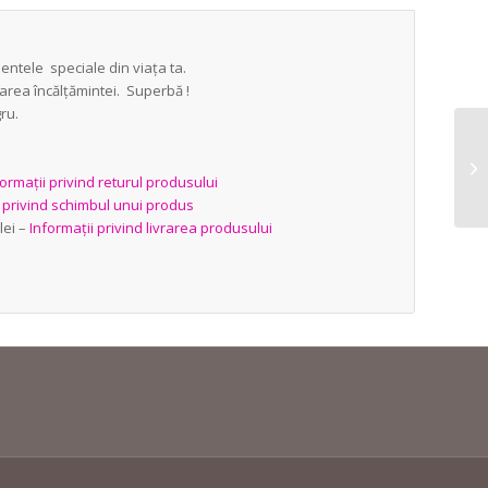
ntele speciale din viața ta.
oarea încălțămintei. Superbă !
ru.
ormații privind returul produsului
i privind schimbul unui produs
lei –
Informații privind livrarea produsului