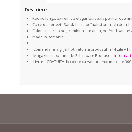
Descriere
Rochie lungă, extrem de elegantă, ideală pentru evenime
Cu ce o asortezi : Sandale cu toc înalt și un cutch de cul
Culori cu care o poți combina : argintiu, bej/nud sau neg
Made in Romania
Comandă fără grijă! Poți returna produsul în 14 zile –
Inf
Magazin cu opțiune de Schimbare Produse –
Informați
Livrare GRATUITĂ la colete cu valoare mai mare de 300 