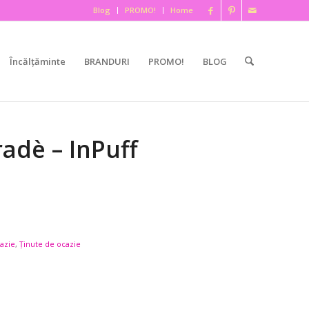
Blog
PROMO!
Home
Încălțăminte
BRANDURI
PROMO!
BLOG
adè – InPuff
cazie
,
Ținute de ocazie