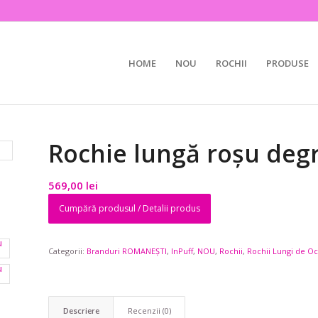
HOME
NOU
ROCHII
PRODUSE
Rochie lungă roșu degr
569,00
lei
Cumpără produsul / Detalii produs
Categorii:
Branduri ROMANEȘTI
,
InPuff
,
NOU
,
Rochii
,
Rochii Lungi de O
Descriere
Recenzii (0)