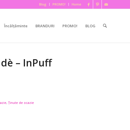
Blog
PROMO!
Home
Încălțăminte
BRANDURI
PROMO!
BLOG
dè – InPuff
cazie
,
Ținute de ocazie