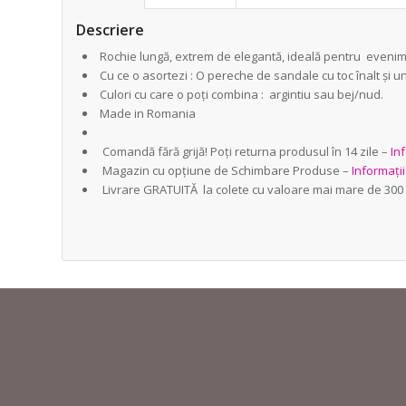
Descriere
Rochie lungă, extrem de elegantă, ideală pentru evenime
Cu ce o asortezi : O pereche de sandale cu toc înalt și 
Culori cu care o poți combina : argintiu sau bej/nud.
Made in Romania
Comandă fără grijă! Poți returna produsul în 14 zile –
Inf
Magazin cu opțiune de Schimbare Produse –
Informați
Livrare GRATUITĂ la colete cu valoare mai mare de 300 