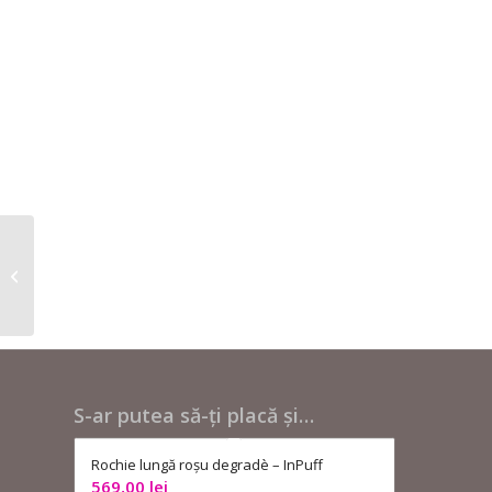
Pantofi stiletto bej –
Steve Madden
S-ar putea să-ți placă și…
Rochie lungă roșu degradè – InPuff
569,00
lei