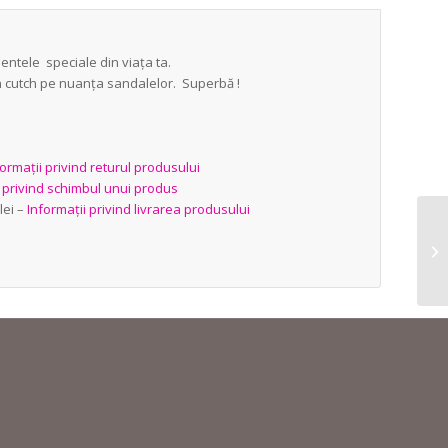
ntele speciale din viața ta.
un cutch pe nuanța sandalelor. Superbă !
ormații privind returul produsului
i privind schimbul unui produs
lei –
Informații privind livrarea produsului