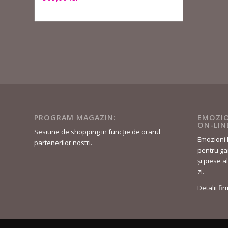
PROGRAM MAGAZIN:
EMOZIO
ON-LIN
Sesiune de shopping in funcție de orarul
Emozioni 
partenerilor nostri.
pentru gar
și piese a
zi.
Detalii fi