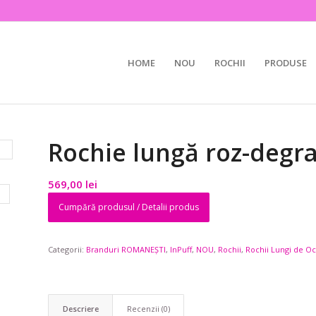
HOME
NOU
ROCHII
PRODUSE
Rochie lungă roz-degra
569,00
lei
Cumpără produsul / Detalii produs
Categorii:
Branduri ROMANEȘTI
,
InPuff
,
NOU
,
Rochii
,
Rochii Lungi de O
Descriere
Recenzii (0)