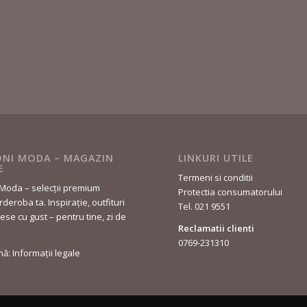
NI MODA – MAGAZIN
LINKURI UTILE
E
Termeni si conditii
Moda – selecții premium
Protectia consumatorului
deroba ta. Inspirație, outfituri
Tel. 021 9551
lese cu gust – pentru tine, zi de
Reclamatii clienti
0769-231310
rmă: Informații legale