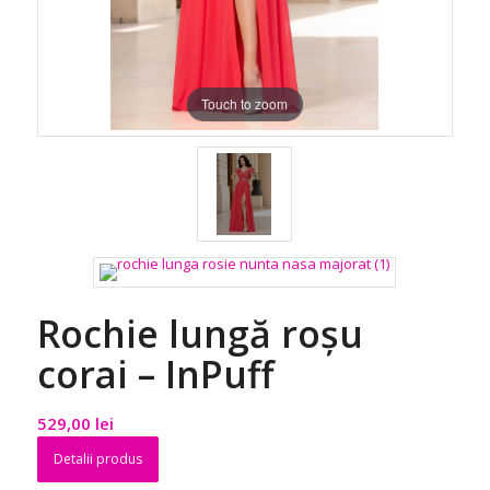
Touch to zoom
Rochie lungă roșu
corai – InPuff
529,00
lei
Detalii produs