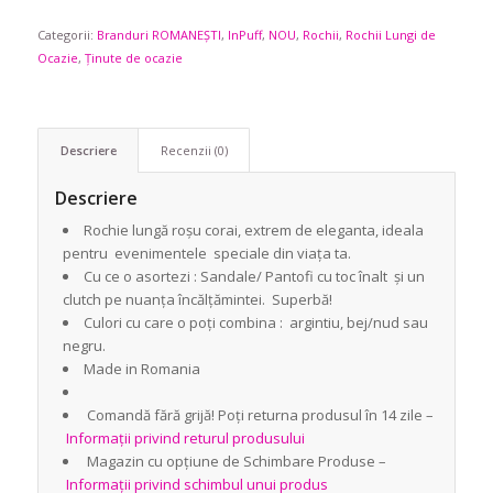
Categorii:
Branduri ROMANEȘTI
,
InPuff
,
NOU
,
Rochii
,
Rochii Lungi de
Ocazie
,
Ținute de ocazie
Descriere
Recenzii (0)
Descriere
Rochie lungă roșu corai, extrem de eleganta, ideala
pentru evenimentele speciale din viața ta.
Cu ce o asortezi : Sandale/ Pantofi cu toc înalt și un
clutch pe nuanța încălțămintei. Superbă!
Culori cu care o poți combina : argintiu, bej/nud sau
negru.
Made in Romania
Comandă fără grijă! Poți returna produsul în 14 zile –
Informații privind returul produsului
Magazin cu opțiune de Schimbare Produse –
Informații privind schimbul unui produs