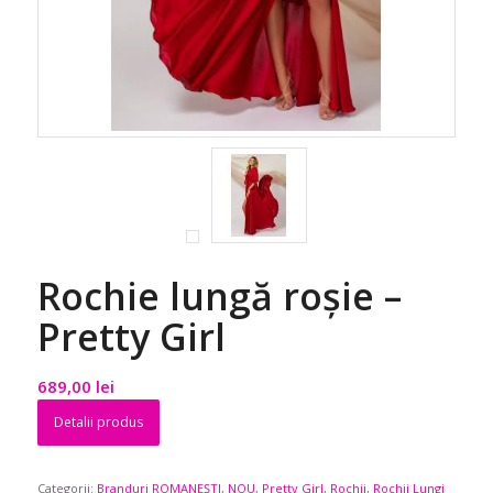
Rochie lungă roșie –
Pretty Girl
689,00
lei
Detalii produs
Categorii:
Branduri ROMANEȘTI
,
NOU
,
Pretty Girl
,
Rochii
,
Rochii Lungi