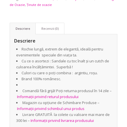
de Ocazie
,
Ținute de ocazie
Descriere
Recenzii (0)
Descriere
Rochie lungă, extrem de elegantă, ideală pentru
evenimentele speciale din viața ta.
Cu ce o asortezi : Sandale cu toc înalt și un cutch de
culoarea încălțămintei. Superbă !
Culori cu care o poți combina : argintiu, roșu.
Brand 100% românesc.
Comandă fără grijă! Poți returna produsul în 14 zile –
Informații privind returul produsului
Magazin cu opțiune de Schimbare Produse –
Informații privind schimbul unui produs
Livrare GRATUITĂ la colete cu valoare mai mare de
300 lei –
Informații privind livrarea produsului