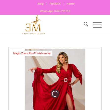
Blog
PROMO!
Home
WhatsApp 0769-231310
Magic Zoom Plus™ trial version