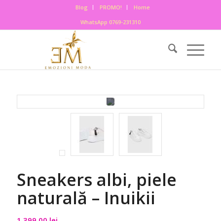
Blog
PROMO!
Home
WhatsApp 0769-231310
Sneakers albi, piele
naturală – Inuikii
1.399,00
lei