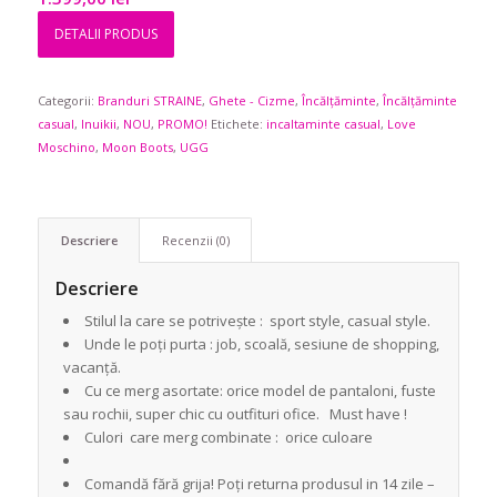
DETALII PRODUS
Categorii:
Branduri STRAINE
,
Ghete - Cizme
,
Încălțăminte
,
Încălțăminte
casual
,
Inuikii
,
NOU
,
PROMO!
Etichete:
incaltaminte casual
,
Love
Moschino
,
Moon Boots
,
UGG
Descriere
Recenzii (0)
Descriere
Stilul la care se potrivește : sport style, casual style.
Unde le poți purta : job, scoală, sesiune de shopping,
vacanță.
Cu ce merg asortate: orice model de pantaloni, fuste
sau rochii, super chic cu outfituri ofice. Must have !
Culori care merg combinate : orice culoare
Comandă fără grija! Poți returna produsul in 14 zile –