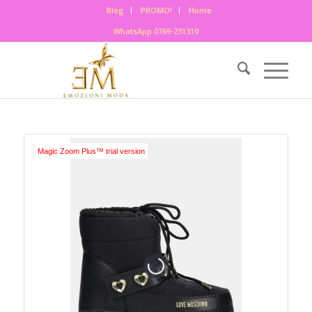
Blog
PROMO!
Home
WhatsApp 0769-231310
Magic Zoom Plus™ trial version