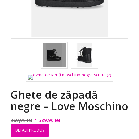
Ghete de zăpadă
negre – Love Moschino
Prețul
Prețul
969,90
lei
589,90
lei
inițial
curent
DETALII PRODUS
a
este: