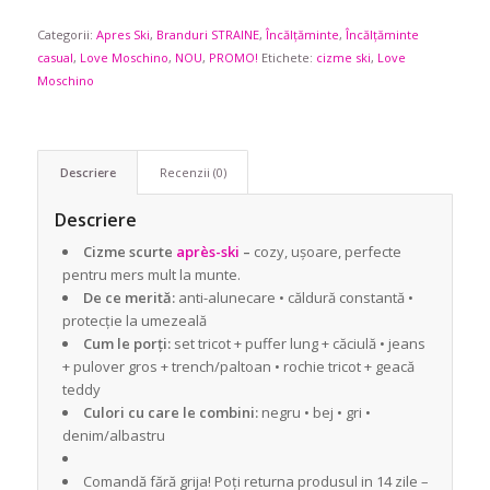
fost:
589,90 lei.
Categorii:
Apres Ski
969,90 lei.
,
Branduri STRAINE
,
Încălțăminte
,
Încălțăminte
casual
,
Love Moschino
,
NOU
,
PROMO!
Etichete:
cizme ski
,
Love
Moschino
Descriere
Recenzii (0)
Descriere
Cizme scurte
après-ski
–
cozy, ușoare, perfecte
pentru mers mult la munte.
De ce merită:
anti-alunecare • căldură constantă •
protecție la umezeală
Cum le porți:
set tricot + puffer lung + căciulă • jeans
+ pulover gros + trench/paltoan • rochie tricot + geacă
teddy
Culori cu care le combini:
negru • bej • gri •
denim/albastru
Comandă fără grija! Poți returna produsul in 14 zile –