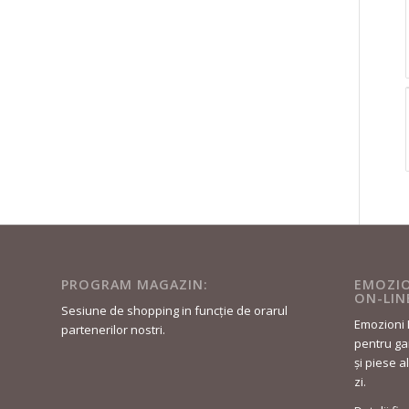
PROGRAM MAGAZIN:
EMOZIO
ON-LIN
Sesiune de shopping in funcție de orarul
Emozioni 
partenerilor nostri.
pentru gar
și piese a
zi.