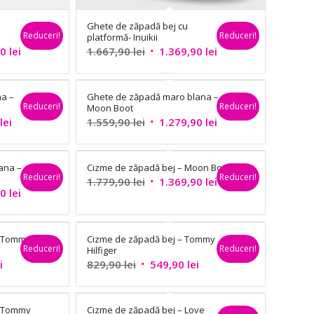
u
Ghete de zăpadă bej cu
Reduceri!
Reduceri!
platformă- Inuikii
Prețul
Prețul
Prețul
90
lei
1.667,90
lei
1.369,90
lei
curent
inițial
curent
este:
a
este:
na –
Ghete de zăpadă maro blana –
1.029,90 lei.
fost:
1.369,90 lei.
Reduceri!
Reduceri!
Moon Boot
ei.
1.667,90 lei.
Prețul
Prețul
Prețul
lei
1.559,90
lei
1.279,90
lei
curent
inițial
curent
este:
a
este:
ana –
Cizme de zăpadă bej – Moon Boot
949,90 lei.
fost:
1.279,90 lei.
Reduceri!
Reduceri!
Prețul
Prețul
1.779,90
lei
1.369,90
lei
ei.
1.559,90 lei.
Prețul
90
lei
inițial
curent
curent
a
este:
este:
fost:
1.369,90 lei.
– Tommy
Cizme de zăpadă bej – Tommy
1.549,90 lei.
1.779,90 lei.
Reduceri!
Reduceri!
Hilfiger
ei.
Prețul
Prețul
Prețul
i
829,90
lei
549,90
lei
curent
inițial
curent
este:
a
este:
– Tommy
Cizme de zăpadă bej – Love
529,90 lei.
fost:
549,90 lei.