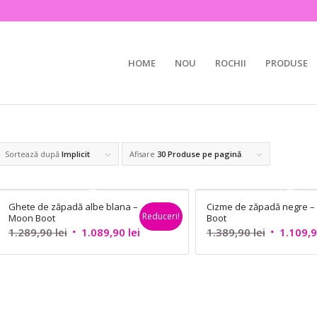
HOME
NOU
ROCHII
PRODUSE
Sortează după
Implicit
Afisare
30 Produse pe pagină
Ghete de zăpadă albe blana –
Cizme de zăpadă negre 
Reduceri!
Moon Boot
Boot
Prețul
Prețul
Prețul
1.289,90
lei
1.089,90
lei
1.389,90
lei
1.109,
inițial
curent
inițial
a
este:
a
fost:
1.089,90 lei.
fost:
1.289,90 lei.
1.389,90 l