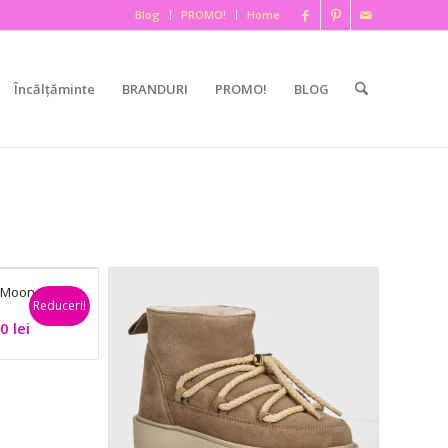
Blog
PROMO!
Home
Încălțăminte
BRANDURI
PROMO!
BLOG
– Moon
Reduceri!
Prețul
90
lei
curent
este:
1.109,90 lei.
ei.