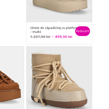
Ghete de zăpadă bej cu platformă
Reduceri!
– Inuikii
Prețul
Prețul
1.337,90
lei
899,90
lei
inițial
curent
a
este:
fost:
899,90 lei.
1.337,90 lei.