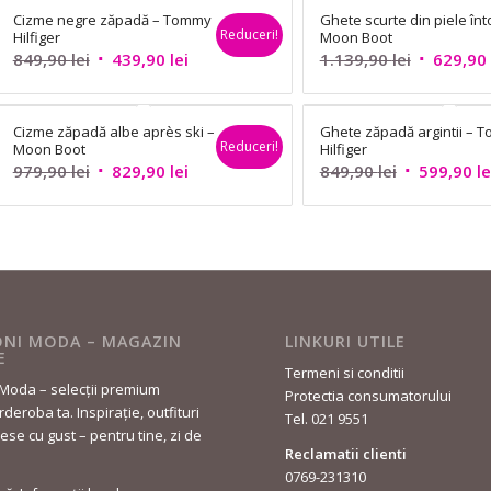
Cizme negre zăpadă – Tommy
Ghete scurte din piele înt
fost:
589,90 lei.
fost:
Reduceri!
Hilfiger
Moon Boot
969,90 lei.
969,90 lei.
Prețul
Prețul
Prețul
849,90
lei
439,90
lei
1.139,90
lei
629,90
inițial
curent
inițial
a
este:
a
Cizme zăpadă albe après ski –
Ghete zăpadă argintii – 
fost:
439,90 lei.
fost:
Reduceri!
Moon Boot
Hilfiger
849,90 lei.
1.139,90 l
Prețul
Prețul
Prețul
979,90
lei
829,90
lei
849,90
lei
599,90
le
inițial
curent
inițial
a
este:
a
fost:
829,90 lei.
fost:
979,90 lei.
849,90 lei.
NI MODA – MAGAZIN
LINKURI UTILE
E
Termeni si conditii
Moda – selecții premium
Protectia consumatorului
deroba ta. Inspirație, outfituri
Tel. 021 9551
lese cu gust – pentru tine, zi de
Reclamatii clienti
0769-231310