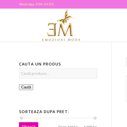
WhatsApp 0769-231310
CAUTA UN PRODUS
Caută
SORTEAZA DUPA PRET:
Filtrează
Preț:
430 lei
—
1.980 lei