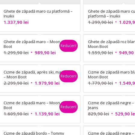
Ghete de zăpadă maro cu platformă –
Ghete de zăpadă maro c
Inuikii
platformă – Inuikii
Prețul
1.337,90
lei
1.299,90
lei
1.029,
inițial
a
Ghete de zăpadă maro – Moon
Ghete de zăpadă roz bla
fost:
Reduceri!
Boot
Moon Boot
1.299,90 l
Prețul
Prețul
Prețul
1.299,90
lei
989,90
lei
1.559,90
lei
949,90
inițial
curent
inițial
a
este:
a
Cizme de zăpadă, après ski, maro
Cizme de zăpadă maro bl
fost:
989,90 lei.
fost:
Reduceri!
– Moon Boot
Moon Boot
1.299,90 lei.
1.559,90 l
Prețul
Prețul
Prețul
2.299,90
lei
1.979,90
lei
1.779,90
lei
1.549,
inițial
curent
inițial
a
este:
a
Cizme de zăpadă maro – Moon
Cizme de zăpadă negre 
fost:
1.979,90 lei.
fost:
Reduceri!
Boot
Jeans
2.299,90 lei.
1.779,90 l
Prețul
Prețul
Prețul
1.609,90
lei
1.139,90
lei
829,90
lei
529,90
le
inițial
curent
inițial
a
este:
a
Cizme de zăpadă bordo – Tommy
Cizme de zăpadă negre 
fost:
1.139,90 lei.
fost: