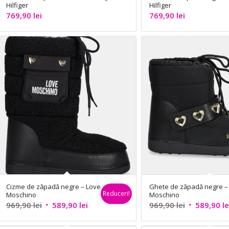
Hilfiger
Hilfiger
1.609,90 lei.
829,90 lei.
769,90
lei
769,90
lei
Cizme de zăpadă negre – Love
Ghete de zăpadă negre –
Reduceri!
Moschino
Moschino
Prețul
Prețul
Prețul
969,90
lei
589,90
lei
969,90
lei
589,90
le
inițial
curent
inițial
a
este:
a