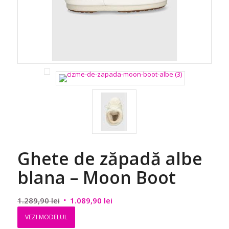
Ghete de zăpadă albe
blana – Moon Boot
Prețul
Prețul
1.289,90
lei
1.089,90
lei
inițial
curent
VEZI MODELUL
a
este: