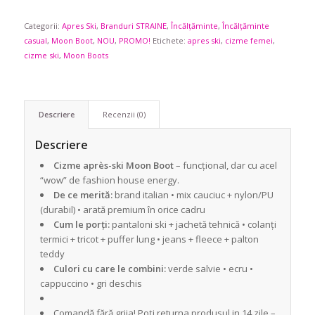
fost:
1.089,90 lei.
Categorii:
Apres Ski
1.289,90 lei.
,
Branduri STRAINE
,
Încălțăminte
,
Încălțăminte
casual
,
Moon Boot
,
NOU
,
PROMO!
Etichete:
apres ski
,
cizme femei
,
cizme ski
,
Moon Boots
Descriere
Recenzii (0)
Descriere
Cizme après-ski Moon Boot
– funcțional, dar cu acel
“wow” de fashion house energy.
De ce merită:
brand italian • mix cauciuc + nylon/PU
(durabil) • arată premium în orice cadru
Cum le porți:
pantaloni ski + jachetă tehnică • colanți
termici + tricot + puffer lung • jeans + fleece + palton
teddy
Culori cu care le combini:
verde salvie • ecru •
cappuccino • gri deschis
Comandă fără grija! Poți returna produsul in 14 zile –