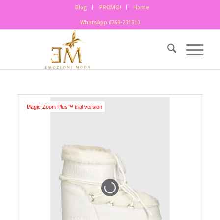
Blog
PROMO!
Home
WhatsApp 0769-231310
Magic Zoom Plus™ trial version