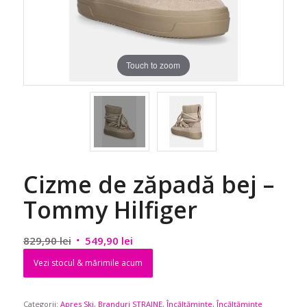
Touch to zoom
Cizme de zăpadă bej –
Tommy Hilfiger
Prețul
Prețul
829,90
lei
549,90
lei
inițial
curent
Vezi stocul & mărimile acum
a
este:
fost:
549,90 lei.
Categorii:
Apres Ski
829,90 lei.
,
Branduri STRAINE
,
Încălțăminte
,
Încălțăminte