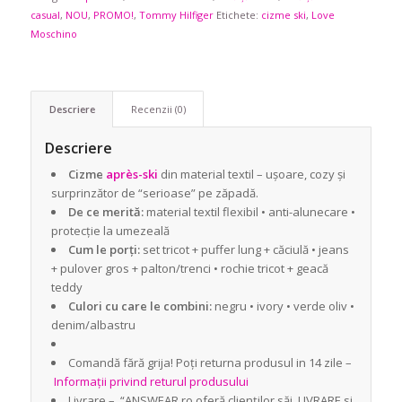
casual
,
NOU
,
PROMO!
,
Tommy Hilfiger
Etichete:
cizme ski
,
Love
Moschino
Descriere
Recenzii (0)
Descriere
Cizme
après-ski
din material textil – ușoare, cozy și
surprinzător de “serioase” pe zăpadă.
De ce merită:
material textil flexibil • anti-alunecare •
protecție la umezeală
Cum le porți:
set tricot + puffer lung + căciulă • jeans
+ pulover gros + palton/trenci • rochie tricot + geacă
teddy
Culori cu care le combini:
negru • ivory • verde oliv •
denim/albastru
Comandă fără grija! Poți returna produsul in 14 zile –
Informații privind returul produsului
Livrare – “ANSWEAR.ro oferă clienților săi LIVRARE si