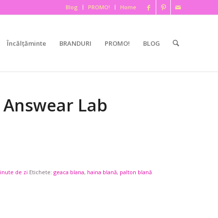
Blog
PROMO!
Home
Încălțăminte
BRANDURI
PROMO!
BLOG
– Answear Lab
inute de zi
Etichete:
geaca blana
,
haina blană
,
palton blană