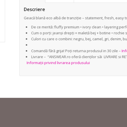
Descriere
Geacă blană eco albă de tranziție – statement, fresh, easy t
De ce merită
:
fluffy premium • ivory clean • layering perf
Cum o porți: jeanși drepți + maletă bej + botine • rochie s
Culori cu care o combini: negru, bej, camel, gri, denim, bu
Comandă fără grija! Poți returna produsul in 30 zile –
Inf
Livrare – “ANSWEAR.ro oferă clienților săi LIVRARE si R
Informații privind livrarea produsului