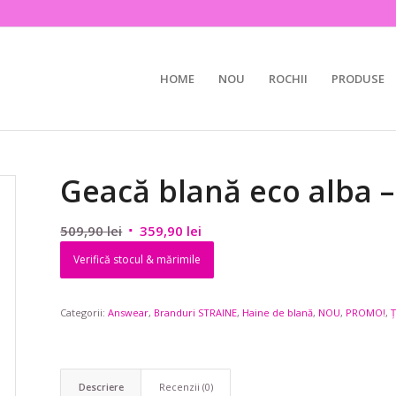
HOME
NOU
ROCHII
PRODUSE
Geacă blană eco alba 
Prețul
Prețul
509,90
lei
359,90
lei
inițial
curent
Verifică stocul & mărimile
a
este:
fost:
359,90 lei.
Categorii:
Answear
509,90 lei.
,
Branduri STRAINE
,
Haine de blană
,
NOU
,
PROMO!
,
Ț
Descriere
Recenzii (0)