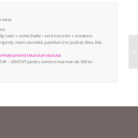
o wear.
ect.
lip satin + cizme înalte • set tricot crem + sneakers.
rgundy, maro ciocolată, pasteluri (roz pudrat, bleu, lila).
ormații privind returul produsului
ETUR – GRATUIT pentru comenzi mai mari de 300 lei –