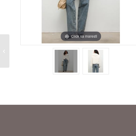
Click sa maresti
Geaca blana ecologica
neagra – Answear Lab