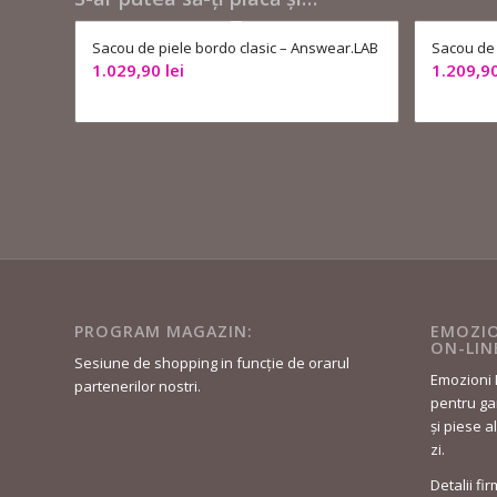
Sacou de piele bordo clasic – Answear.LAB
Sacou de 
1.029,90
lei
1.209,9
PROGRAM MAGAZIN:
EMOZIO
ON-LIN
Sesiune de shopping in funcție de orarul
Emozioni 
partenerilor nostri.
pentru gar
și piese a
zi.
Detalii fi