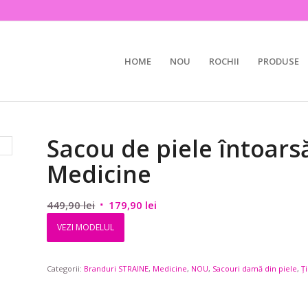
HOME
NOU
ROCHII
PRODUSE
Sacou de piele întoars
Medicine
Prețul
Prețul
449,90
lei
179,90
lei
inițial
curent
VEZI MODELUL
a
este:
fost:
179,90 lei.
Categorii:
Branduri STRAINE
449,90 lei.
,
Medicine
,
NOU
,
Sacouri damă din piele
,
Ț