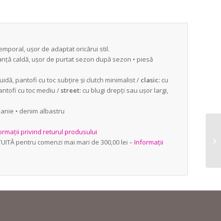
mporal, ușor de adaptat oricărui stil.
ganță caldă, ușor de purtat sezon după sezon • piesă
uidă, pantofi cu toc subțire și clutch minimalist /
clasic:
cu
pantofi cu toc mediu /
street:
cu blugi drepți sau ușor largi,
panie • denim albastru
ormații privind returul produsului
TUITĂ pentru comenzi mai mari de 300,00 lei –
Informații