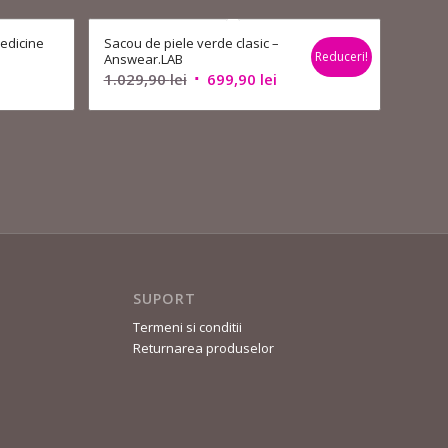
edicine
Sacou de piele verde clasic –
Reduceri!
Answear.LAB
Prețul
Prețul
1.029,90
lei
699,90
lei
inițial
curent
a
este:
fost:
699,90 lei.
1.029,90 lei.
SUPORT
Termeni si conditii
Returnarea produselor