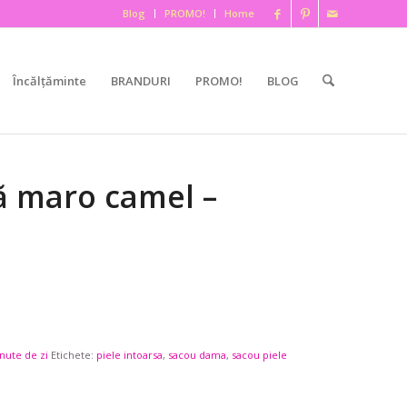
Blog
PROMO!
Home
Încălțăminte
BRANDURI
PROMO!
BLOG
ă maro camel –
inute de zi
Etichete:
piele intoarsa
,
sacou dama
,
sacou piele