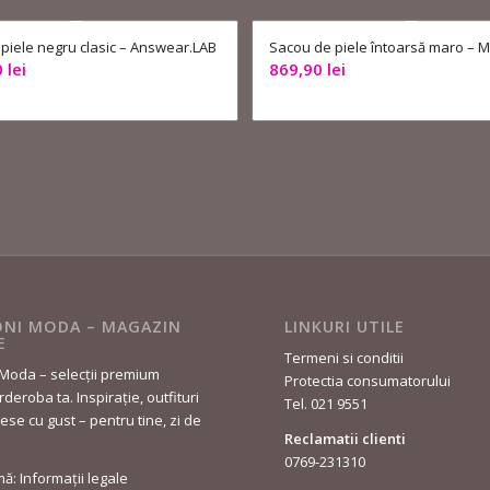
piele negru clasic – Answear.LAB
Sacou de piele întoarsă maro – M
0
lei
869,90
lei
NI MODA – MAGAZIN
LINKURI UTILE
E
Termeni si conditii
Moda – selecții premium
Protectia consumatorului
deroba ta. Inspirație, outfituri
Tel. 021 9551
lese cu gust – pentru tine, zi de
Reclamatii clienti
0769-231310
rmă: Informații legale