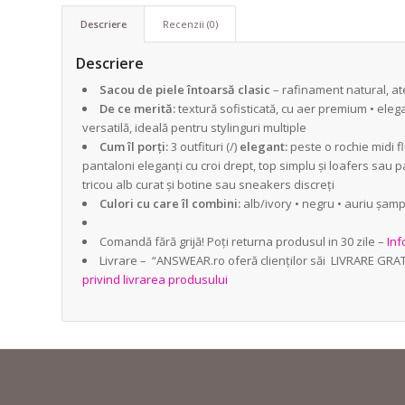
Descriere
Recenzii (0)
Descriere
Sacou de piele întoarsă clasic
– rafinament natural, ate
De ce merită:
textură sofisticată, cu aer premium • ele
versatilă, ideală pentru stylinguri multiple
Cum îl porți:
3 outfituri (/)
elegant:
peste o rochie midi fl
pantaloni eleganți cu croi drept, top simplu și loafers sau 
tricou alb curat și botine sau sneakers discreți
Culori cu care îl combini:
alb/ivory • negru • auriu șam
Comandă fără grijă! Poți returna produsul in 30 zile –
Inf
Livrare – “ANSWEAR.ro oferă clienților săi LIVRARE GRA
privind livrarea produsului