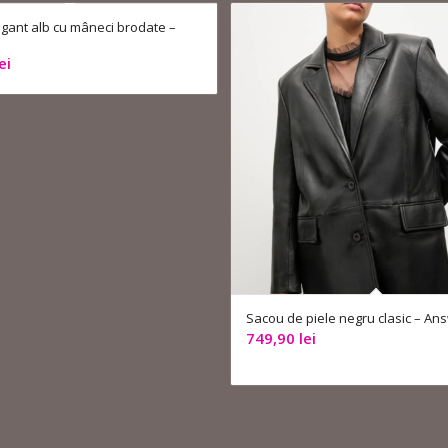
gant alb cu mâneci brodate –
ei
Sacou de piele negru clasic – An
749,90
lei