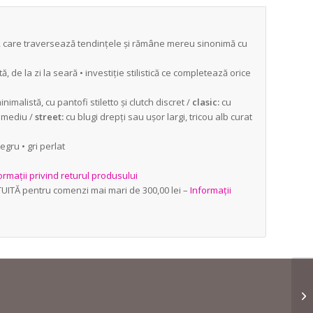
, care traversează tendințele și rămâne mereu sinonimă cu
, de la zi la seară • investiție stilistică ce completează orice
imalistă, cu pantofi stiletto și clutch discret /
clasic:
cu
c mediu /
street:
cu blugi drepți sau ușor largi, tricou alb curat
gru • gri perlat
ormații privind returul produsului
TUITĂ pentru comenzi mai mari de 300,00 lei –
Informații