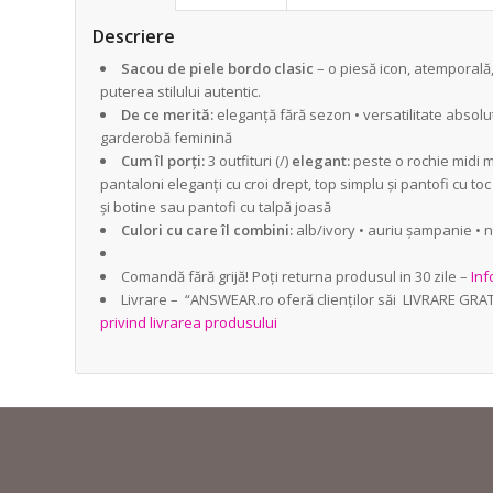
Descriere
Sacou de piele bordo clasic
– o piesă icon, atemporală
puterea stilului autentic.
De ce merită:
eleganță fără sezon • versatilitate absolută
garderobă feminină
Cum îl porți:
3 outfituri (/)
elegant:
peste o rochie midi min
pantaloni eleganți cu croi drept, top simplu și pantofi cu to
și botine sau pantofi cu talpă joasă
Culori cu care îl combini:
alb/ivory • auriu șampanie • ne
Comandă fără grijă! Poți returna produsul in 30 zile –
Inf
Livrare – “ANSWEAR.ro oferă clienților săi LIVRARE GRA
privind livrarea produsului