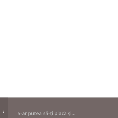
Sacou de piele verde
S-ar putea să-ți placă și…
clasic – Answear.LAB