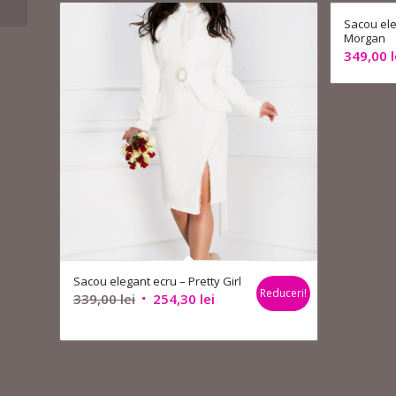
Sacou ele
Morgan
349,00
l
Sacou elegant ecru – Pretty Girl
Reduceri!
Prețul
Prețul
339,00
lei
254,30
lei
inițial
curent
a
este:
fost:
254,30 lei.
339,00 lei.