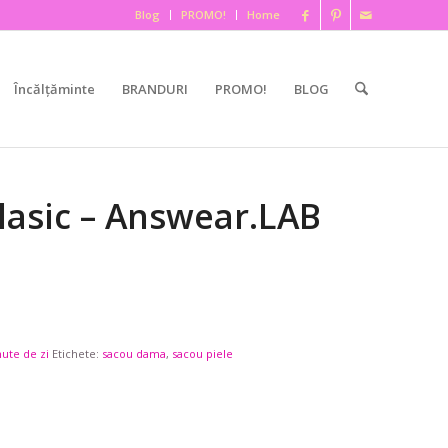
Blog
PROMO!
Home
Încălțăminte
BRANDURI
PROMO!
BLOG
lasic – Answear.LAB
nute de zi
Etichete:
sacou dama
,
sacou piele