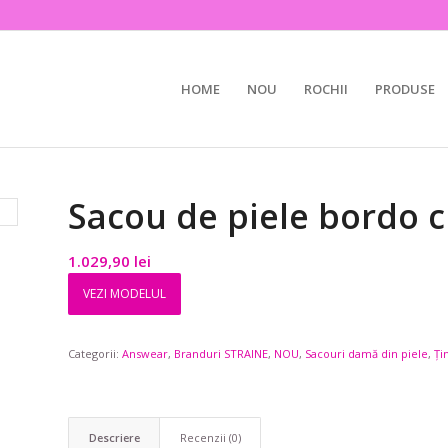
HOME
NOU
ROCHII
PRODUSE
Sacou de piele bordo c
1.029,90
lei
VEZI MODELUL
Categorii:
Answear
,
Branduri STRAINE
,
NOU
,
Sacouri damă din piele
,
Ți
Descriere
Recenzii (0)