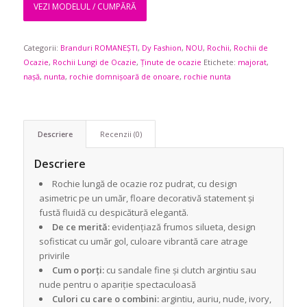
VEZI MODELUL / CUMPĂRĂ
Categorii:
Branduri ROMANEȘTI
,
Dy Fashion
,
NOU
,
Rochii
,
Rochii de
Ocazie
,
Rochii Lungi de Ocazie
,
Ținute de ocazie
Etichete:
majorat
,
nașă
,
nunta
,
rochie domnișoară de onoare
,
rochie nunta
Descriere
Recenzii (0)
Descriere
Rochie lungă de ocazie roz pudrat, cu design
asimetric pe un umăr, floare decorativă statement și
fustă fluidă cu despicătură elegantă.
De ce merită:
evidențiază frumos silueta, design
sofisticat cu umăr gol, culoare vibrantă care atrage
privirile
Cum o porți:
cu sandale fine și clutch argintiu sau
nude pentru o apariție spectaculoasă
Culori cu care o combini:
argintiu, auriu, nude, ivory,