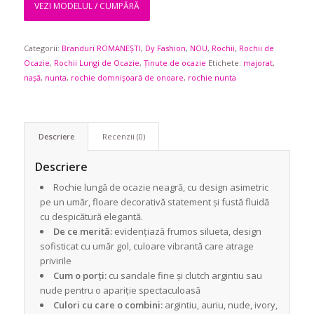
VEZI MODELUL / CUMPĂRĂ
Categorii:
Branduri ROMANEȘTI
,
Dy Fashion
,
NOU
,
Rochii
,
Rochii de
Ocazie
,
Rochii Lungi de Ocazie
,
Ținute de ocazie
Etichete:
majorat
,
nașă
,
nunta
,
rochie domnișoară de onoare
,
rochie nunta
Descriere
Recenzii (0)
Descriere
Rochie lungă de ocazie neagră, cu design asimetric
pe un umăr, floare decorativă statement și fustă fluidă
cu despicătură elegantă.
De ce merită:
evidențiază frumos silueta, design
sofisticat cu umăr gol, culoare vibrantă care atrage
privirile
Cum o porți:
cu sandale fine și clutch argintiu sau
nude pentru o apariție spectaculoasă
Culori cu care o combini:
argintiu, auriu, nude, ivory,