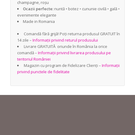
champagne, roșu
Ocazii perfecte:
nuntă • botez • cununie civilă • gală •
evenimente elegante
Made in Romania
Comandă fără grijă! Poți returna produsul GRATUIT în
14 zile –
Informații privind returul produsului
Livrare GRATUITĂ oriunde în România la orice
comandă –
Informații privind livrarea produsului pe
teritoriul României
Magazin cu program de Fidelizare Clienți –
Informații
privind punctele de fidelitate