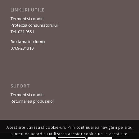
LINKURI UTILE
Termeni si conditii
Protectia consumatorului
Tel. 021 9551
Reclamatii clienti
0769-231310
SUPORT
Termeni si conditii
Returnarea produselor
Acest site utilizează cookie-uri. Prin continuarea navigării pe site,
sunteți de acord cu utilizarea acestor cookie-uri in acest site.