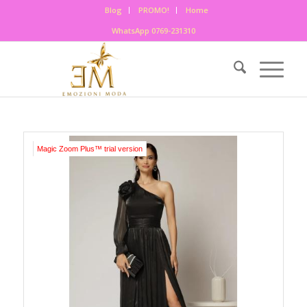
Blog
PROMO!
Home
WhatsApp 0769-231310
Magic Zoom Plus™ trial version