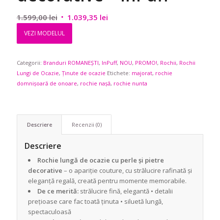
Prețul
Prețul
1.599,00
lei
1.039,35
lei
inițial
curent
VEZI MODELUL
a
este:
fost:
1.039,35 lei.
Categorii:
Branduri ROMANEȘTI
1.599,00 lei.
,
InPuff
,
NOU
,
PROMO!
,
Rochii
,
Rochii
Lungi de Ocazie
,
Ținute de ocazie
Etichete:
majorat
,
rochie
domnișoară de onoare
,
rochie nașă
,
rochie nunta
Descriere
Recenzii (0)
Descriere
Rochie lungă de ocazie cu perle și pietre
decorative
– o apariție couture, cu strălucire rafinată și
eleganță regală, creată pentru momente memorabile.
De ce merită:
strălucire fină, elegantă • detalii
prețioase care fac toată ținuta • siluetă lungă,
spectaculoasă