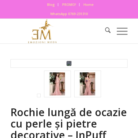
Blog
PROMO!
Home
WhatsApp 0769-231310
Rochie lungă de ocazie
cu perle și pietre
decorative – InPuff