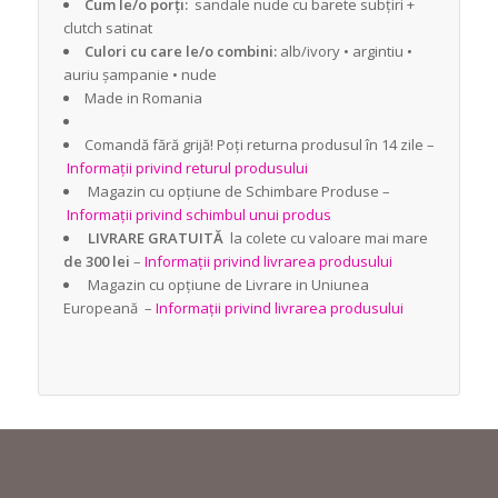
Cum le/o porți:
sandale nude cu barete subțiri +
clutch satinat
Culori cu care le/o combini:
alb/ivory • argintiu •
auriu șampanie • nude
Made in Romania
Comandă fără grijă! Poți returna produsul în 14 zile –
Informații privind returul produsului
Magazin cu opțiune de Schimbare Produse –
Informații privind schimbul unui produs
LIVRARE GRATUITĂ
la colete cu valoare mai mare
de 300 lei
–
Informații privind livrarea produsului
Magazin cu opțiune de Livrare in Uniunea
Europeană –
Informații privind livrarea produsului