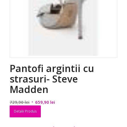
Pantofi argintii cu
strasuri- Steve
Madden
Prețul
Prețul
729,90
lei
659,90
lei
inițial
curent
Detalii Produs
a
este:
fost:
659,90 lei.