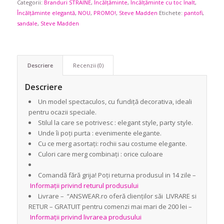
Categorii:
Branduri STRAINE
729,90 lei.
,
Încălțăminte
,
Încălțăminte cu toc înalt
,
Încălțăminte elegantă
,
NOU
,
PROMO!
,
Steve Madden
Etichete:
pantofi
,
sandale
,
Steve Madden
Descriere
Recenzii (0)
Descriere
Un model spectaculos, cu fundiță decorativa, ideali
pentru ocazii speciale.
Stilul la care se potrivesc : elegant style, party style.
Unde îi poți purta : evenimente elegante.
Cu ce merg asortați: rochii sau costume elegante.
Culori care merg combinați : orice culoare
Comandă fără grija! Poți returna produsul in 14 zile –
Informații privind returul produsului
Livrare – “ANSWEAR.ro oferă clienților săi LIVRARE si
RETUR – GRATUIT pentru comenzi mai mari de 200 lei –
Informații privind livrarea produsului