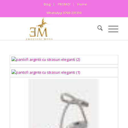
Blog
PROMO!
Home
WhatsApp 0769-231310