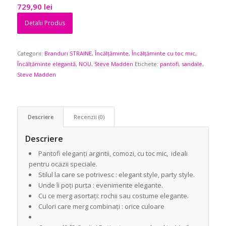
729,90
lei
Detalii Produs
Categorii:
Branduri STRAINE
,
Încălțăminte
,
Încălțăminte cu toc mic
,
Încălțăminte elegantă
,
NOU
,
Steve Madden
Etichete:
pantofi
,
sandale
,
Steve Madden
Descriere
Recenzii (0)
Descriere
Pantofi eleganți argintii, comozi, cu toc mic, ideali
pentru ocazii speciale.
Stilul la care se potrivesc : elegant style, party style.
Unde îi poți purta : evenimente elegante.
Cu ce merg asortați: rochii sau costume elegante.
Culori care merg combinați : orice culoare