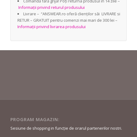
Comandă fără grija! Poți returna produsul in 14 zile –
Informații privind returul produsului
Livrare – “ANSWEAR.ro oferă clienților săi LIVRARE si
RETUR – GRATUIT pentru comenzi mai mari de 300 lei –
Informații privind livrarea produsului
PROGRAM MAGAZIN:
Sesiune de shopping in funcție de orarul partenerilor nostri.