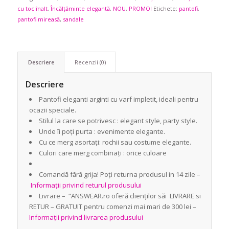
cu toc înalt
,
Încălțăminte elegantă
,
NOU
,
PROMO!
Etichete:
pantofi
,
pantofi mireasă
,
sandale
Descriere
Recenzii (0)
Descriere
Pantofi eleganti arginti cu varf impletit, ideali pentru
ocazii speciale.
Stilul la care se potrivesc : elegant style, party style.
Unde îi poți purta : evenimente elegante.
Cu ce merg asortați: rochii sau costume elegante.
Culori care merg combinați : orice culoare
Comandă fără grija! Poți returna produsul in 14 zile –
Informații privind returul produsului
Livrare – “ANSWEAR.ro oferă clienților săi LIVRARE si
RETUR – GRATUIT pentru comenzi mai mari de 300 lei –
Informații privind livrarea produsului