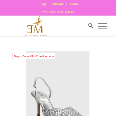
Blog
PROMO!
Home
WhatsApp 0769-231310
Magic Zoom Plus™ trial version