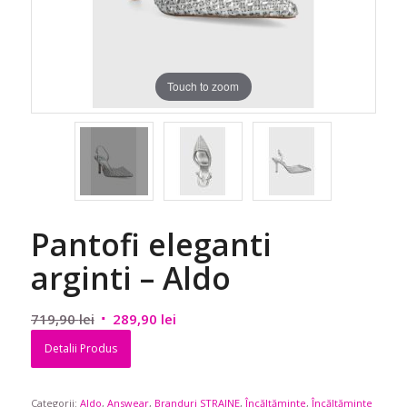
Touch to zoom
Pantofi eleganti
arginti – Aldo
Prețul
Prețul
719,90
lei
289,90
lei
inițial
curent
Detalii Produs
a
este:
fost:
289,90 lei.
Categorii:
Aldo
719,90 lei.
,
Answear
,
Branduri STRAINE
,
Încălțăminte
,
Încălțăminte