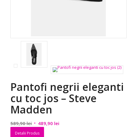
Pantofi negrii eleganti
cu toc jos – Steve
Madden
Prețul
Prețul
589,90
lei
489,90
lei
inițial
curent
Detalii Produs