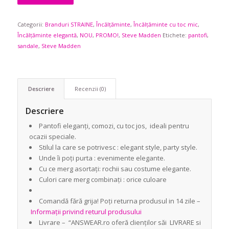
a
este:
fost:
489,90 lei.
Categorii:
Branduri STRAINE
589,90 lei.
,
Încălțăminte
,
Încălțăminte cu toc mic
,
Încălțăminte elegantă
,
NOU
,
PROMO!
,
Steve Madden
Etichete:
pantofi
,
sandale
,
Steve Madden
Descriere
Recenzii (0)
Descriere
Pantofi eleganți, comozi, cu toc jos, ideali pentru
ocazii speciale.
Stilul la care se potrivesc : elegant style, party style.
Unde îi poți purta : evenimente elegante.
Cu ce merg asortați: rochii sau costume elegante.
Culori care merg combinați : orice culoare
Comandă fără grija! Poți returna produsul in 14 zile –
Informații privind returul produsului
Livrare – “ANSWEAR.ro oferă clienților săi LIVRARE si