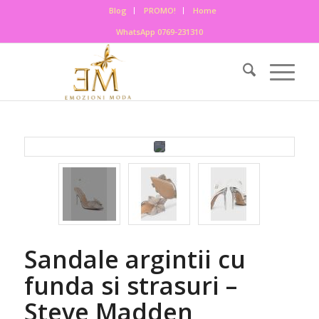
Blog
PROMO!
Home
WhatsApp 0769-231310
Sandale argintii cu
funda si strasuri –
Steve Madden