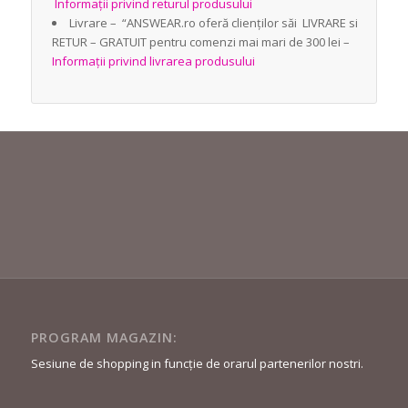
Informații privind returul produsului
Livrare – “ANSWEAR.ro oferă clienților săi LIVRARE si
RETUR – GRATUIT pentru comenzi mai mari de 300 lei –
Informații privind livrarea produsului
PROGRAM MAGAZIN:
Sesiune de shopping in funcție de orarul partenerilor nostri.