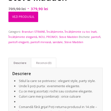
Prețul
Prețul
709,90
lei
379,90
lei
inițial
curent
VEZI PRODUSUL
a
este:
fost:
379,90 lei.
Categorii:
Branduri STRAINE
709,90 lei.
,
Încălțăminte
,
Încălțăminte cu toc înalt
,
Încălțăminte elegantă
,
NOU
,
PROMO!
,
Steve Madden
Etichete:
pantofi
,
pantofi eleganti
,
pantofi mireasă
,
sandale
,
Steve Madden
Descriere
Recenzii (0)
Descriere
Stilul la care se potrivesc : elegant style, party style.
Unde îi poți purta : evenimente elegante.
Cu ce merg asortați: rochii sau costume elegante.
Culori care merg combinați : orice culoare
Comandă fără grija! Poți returna produsul in 14 zile –