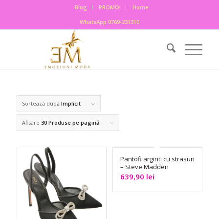
Blog
PROMO!
Home
WhatsApp 0769-231310
Sortează după
Implicit
Afisare
30 Produse pe pagină
Pantofi arginti cu strasuri
– Steve Madden
639,90
lei