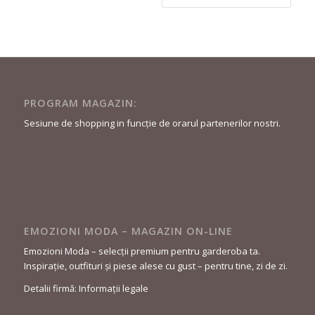
curent
a
este:
fost:
379,90 lei.
709,90 lei.
PROGRAM MAGAZIN:
Sesiune de shopping in funcție de orarul partenerilor nostri.
EMOZIONI MODA – MAGAZIN ON-LINE
Emozioni Moda – selecții premium pentru garderoba ta.
Inspirație, outfituri și piese alese cu gust – pentru tine, zi de zi.
Detalii firmă: Informații legale