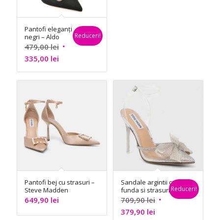
Pantofi eleganți
Reduceri!
negri – Aldo
Prețul
479,00
lei
Prețul
inițial
335,00
lei
curent
a
este:
fost:
335,00 lei.
479,00 lei.
Pantofi bej cu strasuri –
Sandale argintii cu
Reduceri!
Steve Madden
funda si strasuri –
Steve Madden
Prețul
649,90
lei
709,90
lei
Prețul
inițial
379,90
lei