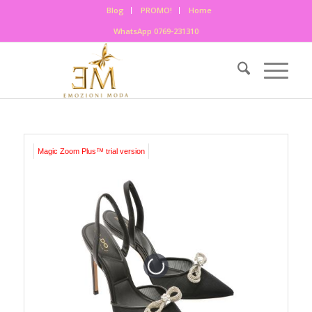
Blog
PROMO!
Home
WhatsApp 0769-231310
Magic Zoom Plus™ trial version