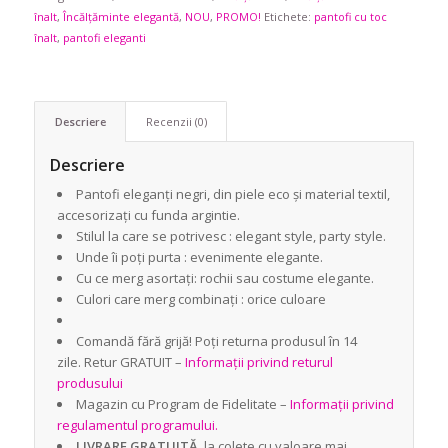
înalt
,
Încălțăminte elegantă
,
NOU
,
PROMO!
Etichete:
pantofi cu toc
înalt
,
pantofi eleganti
Descriere
Recenzii (0)
Descriere
Pantofi eleganți negri, din piele eco și material textil,
accesorizați cu funda argintie.
Stilul la care se potrivesc : elegant style, party style.
Unde îi poți purta : evenimente elegante.
Cu ce merg asortați: rochii sau costume elegante.
Culori care merg combinați : orice culoare
Comandă fără grijă! Poți returna produsul în 14
zile. Retur GRATUIT –
Informații privind returul
produsului
Magazin cu Program de Fidelitate –
Informații privind
regulamentul programului.
LIVRARE GRATUITĂ
la colete cu valoare mai