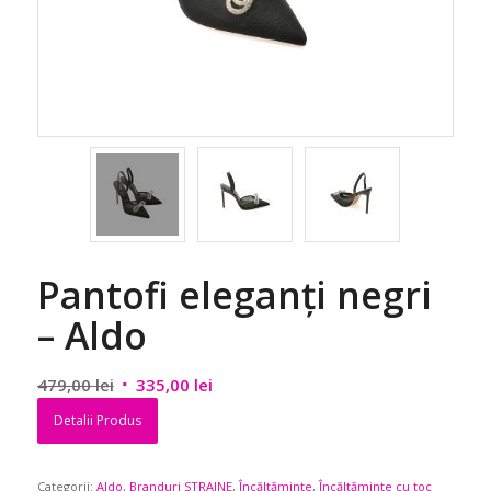
Pantofi eleganți negri
– Aldo
Prețul
Prețul
479,00
lei
335,00
lei
inițial
curent
Detalii Produs
a
este:
fost:
335,00 lei.
Categorii:
Aldo
479,00 lei.
,
Branduri STRAINE
,
Încălțăminte
,
Încălțăminte cu toc