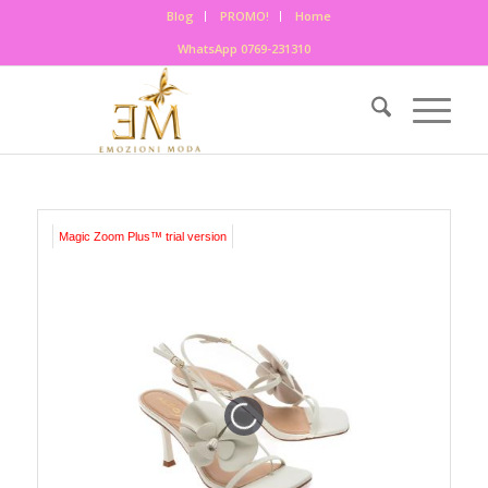
Blog
PROMO!
Home
WhatsApp 0769-231310
Magic Zoom Plus™ trial version