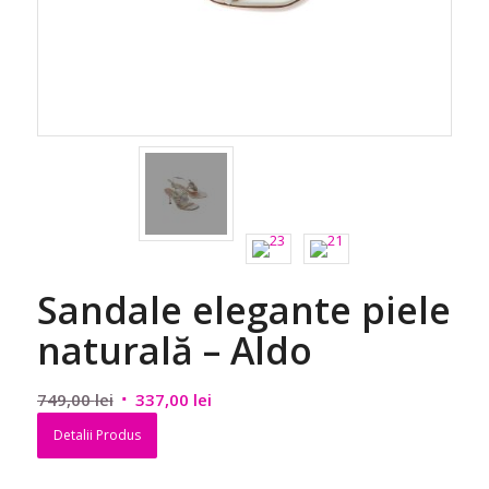
Sandale elegante piele
naturală – Aldo
Prețul
Prețul
749,00
lei
337,00
lei
inițial
curent
Detalii Produs
a
este:
fost:
337,00 lei.