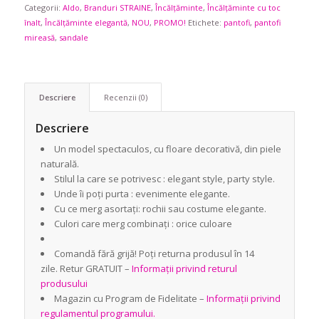
Categorii:
Aldo
749,00 lei.
,
Branduri STRAINE
,
Încălțăminte
,
Încălțăminte cu toc
înalt
,
Încălțăminte elegantă
,
NOU
,
PROMO!
Etichete:
pantofi
,
pantofi
mireasă
,
sandale
Descriere
Recenzii (0)
Descriere
Un model spectaculos, cu floare decorativă, din piele
naturală.
Stilul la care se potrivesc : elegant style, party style.
Unde îi poți purta : evenimente elegante.
Cu ce merg asortați: rochii sau costume elegante.
Culori care merg combinați : orice culoare
Comandă fără grijă! Poți returna produsul în 14
zile. Retur GRATUIT –
Informații privind returul
produsului
Magazin cu Program de Fidelitate –
Informații privind
regulamentul programului.