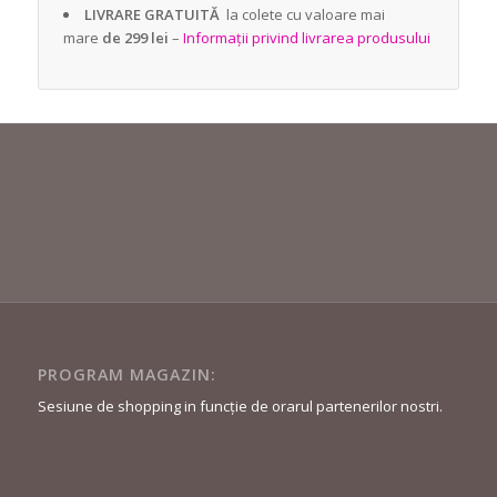
LIVRARE GRATUITĂ
la colete cu valoare mai
mare
de 299 lei
–
Informații privind livrarea produsului
PROGRAM MAGAZIN:
Sesiune de shopping in funcție de orarul partenerilor nostri.