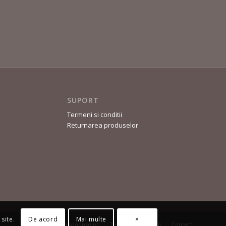
SUPORT
Termeni si conditii
Returnarea produselor
De acord
Mai multe
×
site.
Returnarea produselor
Termeni și Condiții
Contact