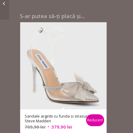
Sandale elegante aurii
– Aldo
S-ar putea să-ți placă și…
Sandale argintii cu funda si strasuri –
Reduceri!
Steve Madden
Prețul
Prețul
709,90
lei
379,90
lei