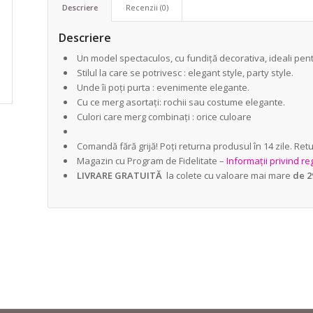
Descriere
Recenzii (0)
Descriere
Un model spectaculos, cu fundiță decorativa, ideali pent
Stilul la care se potrivesc : elegant style, party style.
Unde îi poți purta : evenimente elegante.
Cu ce merg asortați: rochii sau costume elegante.
Culori care merg combinați : orice culoare
Comandă fără grijă! Poți returna produsul în 14 zile. Re
Magazin cu Program de Fidelitate –
Informații privind r
LIVRARE GRATUITĂ
la colete cu valoare mai mare
de 2