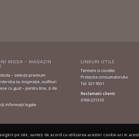
NI MODA – MAGAZIN
LINKURI UTILE
E
Termeni si conditii
Moda – selecții premium
Protectia consumatorului
deroba ta. Inspirație, outfituri
Tel. 021 9551
lese cu gust – pentru tine, zi de
Reclamatii clienti
0769-231310
rmă: Informații legale
avigării pe site, sunteți de acord cu utilizarea acestor cookie-uri in acest 