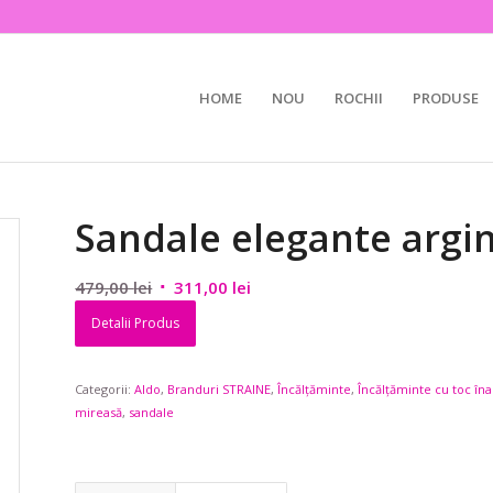
HOME
NOU
ROCHII
PRODUSE
Sandale elegante argin
Prețul
Prețul
479,00
lei
311,00
lei
inițial
curent
Detalii Produs
a
este:
fost:
311,00 lei.
Categorii:
Aldo
479,00 lei.
,
Branduri STRAINE
,
Încălțăminte
,
Încălțăminte cu toc îna
mireasă
,
sandale