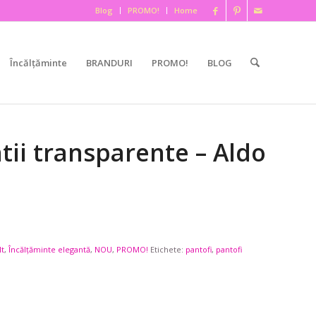
Blog
PROMO!
Home
Încălțăminte
BRANDURI
PROMO!
BLOG
tii transparente – Aldo
lt
,
Încălțăminte elegantă
,
NOU
,
PROMO!
Etichete:
pantofi
,
pantofi