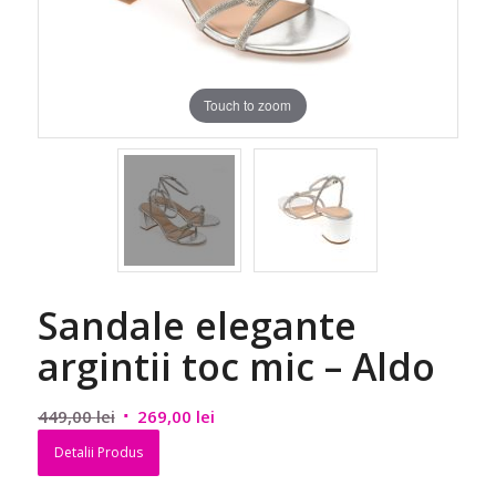
Touch to zoom
Sandale elegante
argintii toc mic – Aldo
Prețul
Prețul
449,00
lei
269,00
lei
inițial
curent
Detalii Produs
a
este:
fost:
269,00 lei.