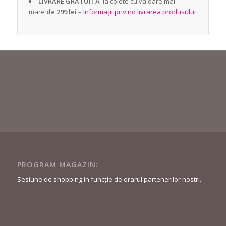
LIVRARE GRATUITĂ
la colete cu valoare mai
mare
de 299 lei
–
Informații privind livrarea produsului
PROGRAM MAGAZIN:
Sesiune de shopping in funcție de orarul partenerilor nostri.