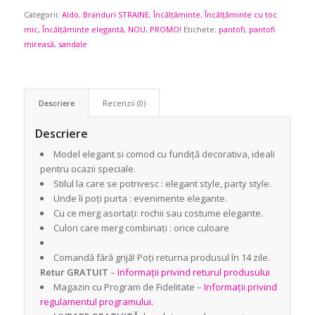
Categorii:
Aldo
449,00 lei.
,
Branduri STRAINE
,
Încălțăminte
,
Încălțăminte cu toc
mic
,
Încălțăminte elegantă
,
NOU
,
PROMO!
Etichete:
pantofi
,
pantofi
mireasă
,
sandale
Descriere
Recenzii (0)
Descriere
Model elegant si comod cu fundiță decorativa, ideali
pentru ocazii speciale.
Stilul la care se potrivesc : elegant style, party style.
Unde îi poți purta : evenimente elegante.
Cu ce merg asortați: rochii sau costume elegante.
Culori care merg combinați : orice culoare
Comandă fără grijă! Poți returna produsul în 14 zile.
Retur GRATUIT
–
Informații privind returul produsului
Magazin cu Program de Fidelitate –
Informații privind
regulamentul programului.