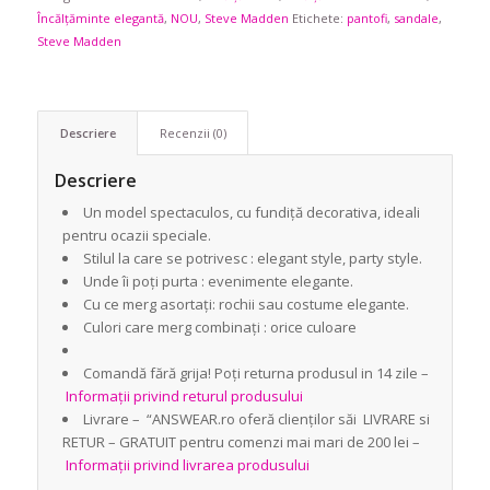
Încălțăminte elegantă
,
NOU
,
Steve Madden
Etichete:
pantofi
,
sandale
,
Steve Madden
Descriere
Recenzii (0)
Descriere
Un model spectaculos, cu fundiță decorativa, ideali
pentru ocazii speciale.
Stilul la care se potrivesc : elegant style, party style.
Unde îi poți purta : evenimente elegante.
Cu ce merg asortați: rochii sau costume elegante.
Culori care merg combinați : orice culoare
Comandă fără grija! Poți returna produsul in 14 zile –
Informații privind returul produsului
Livrare – “ANSWEAR.ro oferă clienților săi LIVRARE si
RETUR – GRATUIT pentru comenzi mai mari de 200 lei –
Informații privind livrarea produsului