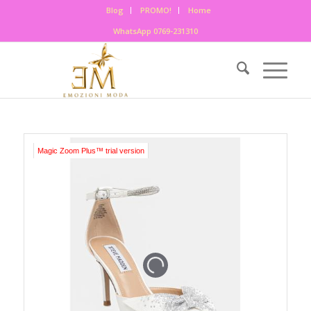
Blog
PROMO!
Home
WhatsApp 0769-231310
Magic Zoom Plus™ trial version