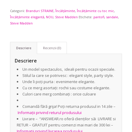
Categorii:
Branduri STRAINE
,
Încălțăminte
,
Încălțăminte cu toc mic
,
Încălțăminte elegantă
,
NOU
,
Steve Madden
Etichete:
pantofi
,
sandale
,
Steve Madden
Descriere
Recenzii (0)
Descriere
Un model spectaculos, ideali pentru ocazii speciale.
Stilul la care se potrivesc : elegant style, party style.
Unde îi poți purta : evenimente elegante.
Cu ce merg asortați: rochii sau costume elegante.
Culori care merg combinați : orice culoare
Comandă fără grija! Poți returna produsul in 14 zile –
Informații privind returul produsului
Livrare – “ANSWEAR.ro oferă clienților săi LIVRARE si
RETUR – GRATUIT pentru comenzi mai mari de 300 lei –
Informații privind livrarea produsului