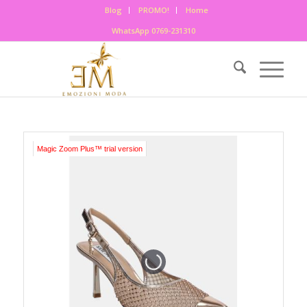
Blog
PROMO!
Home
WhatsApp 0769-231310
Magic Zoom Plus™ trial version