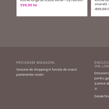
Rochie lungă de ocazie verde – Dy Fashion
Rochie lu
smarald –
599,90
lei
499,90
l
PROGRAM MAGAZIN:
EMOZIO
ON-LIN
Sesiune de shopping in funcție de orarul
Emozioni 
partenerilor nostri.
pentru gar
și piese a
zi.
Detalii fi