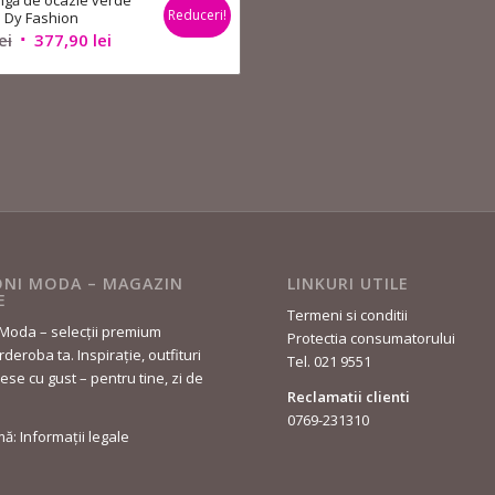
ngă de ocazie verde
Reduceri!
 Dy Fashion
Prețul
Prețul
ei
377,90
lei
inițial
curent
a
este:
fost:
377,90 lei.
499,90 lei.
NI MODA – MAGAZIN
LINKURI UTILE
E
Termeni si conditii
Moda – selecții premium
Protectia consumatorului
deroba ta. Inspirație, outfituri
Tel. 021 9551
lese cu gust – pentru tine, zi de
Reclamatii clienti
0769-231310
rmă: Informații legale