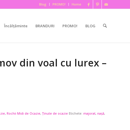
Blog
PROMO!
Home
Încălțăminte
BRANDURI
PROMO!
BLOG
mov din voal cu lurex –
azie
,
Rochii Midi de Ocazie
,
Ținute de ocazie
Etichete:
majorat
,
nașă
,