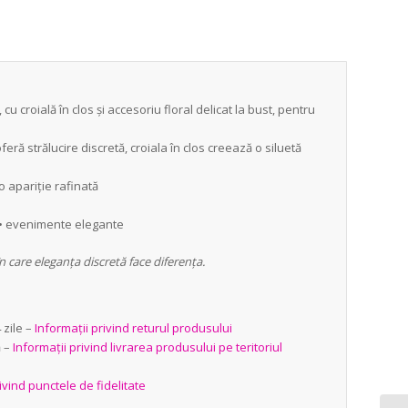
cu croială în clos și accesoriu floral delicat la bust, pentru
eră strălucire discretă, croiala în clos creează o siluetă
o apariție rafinată
il • evenimente elegante
n care eleganța discretă face diferența.
zile –
Informații privind returul produsului
ă –
Informații privind livrarea produsului pe teritoriul
ivind punctele de fidelitate