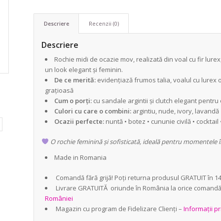
Descriere
Recenzii (0)
Descriere
Rochie midi de ocazie mov, realizată din voal cu fir lurex, 
un look elegant și feminin.
De ce merită:
evidențiază frumos talia, voalul cu lurex of
grațioasă
Cum o porți:
cu sandale argintii și clutch elegant pentru 
Culori cu care o combini:
argintiu, nude, ivory, lavandă
Ocazii perfecte:
nuntă • botez • cununie civilă • cockta
O rochie feminină și sofisticată, ideală pentru momentele î
Made in Romania
Comandă fără grijă! Poți returna produsul GRATUIT în 14 
Livrare GRATUITĂ oriunde în România la orice comand
României
Magazin cu program de Fidelizare Clienți –
Informații pr