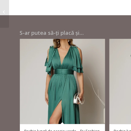
Rochie lungă de ocazie
roșie – Dy Fashion
S-ar putea să-ți placă și…