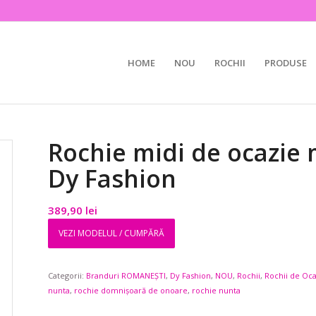
HOME
NOU
ROCHII
PRODUSE
Rochie midi de ocazie 
Dy Fashion
389,90
lei
VEZI MODELUL / CUMPĂRĂ
Categorii:
Branduri ROMANEȘTI
,
Dy Fashion
,
NOU
,
Rochii
,
Rochii de Oc
nunta
,
rochie domnișoară de onoare
,
rochie nunta