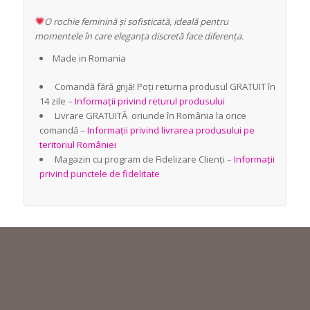
O rochie feminină și sofisticată, ideală pentru
momentele în care eleganța discretă face diferența.
Made in Romania
Comandă fără grijă! Poți returna produsul GRATUIT în
14 zile –
Informații privind returul produsului
Livrare GRATUITĂ oriunde în România la orice
comandă –
Informații privind livrarea produsului pe
teritoriul României
Magazin cu program de Fidelizare Clienți –
Informații
privind punctele de fidelitate