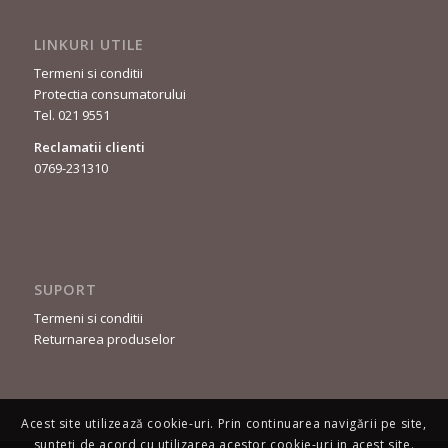
LINKURI UTILE
Termeni si conditii
Protectia consumatorului
Tel. 021 9551
Reclamatii clienti
0769-231310
SUPORT
Termeni si conditii
Returnarea produselor
Acest site utilizează cookie-uri. Prin continuarea navigării pe site,
sunteți de acord cu utilizarea acestor cookie-uri in acest site.