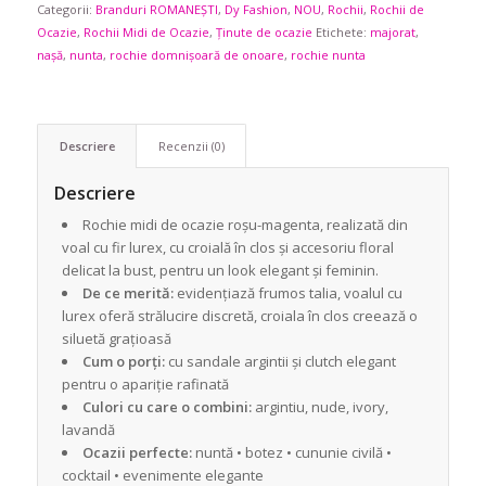
Categorii:
Branduri ROMANEȘTI
,
Dy Fashion
,
NOU
,
Rochii
,
Rochii de
Ocazie
,
Rochii Midi de Ocazie
,
Ținute de ocazie
Etichete:
majorat
,
nașă
,
nunta
,
rochie domnișoară de onoare
,
rochie nunta
Descriere
Recenzii (0)
Descriere
Rochie midi de ocazie roșu-magenta, realizată din
voal cu fir lurex, cu croială în clos și accesoriu floral
delicat la bust, pentru un look elegant și feminin.
De ce merită:
evidențiază frumos talia, voalul cu
lurex oferă strălucire discretă, croiala în clos creează o
siluetă grațioasă
Cum o porți:
cu sandale argintii și clutch elegant
pentru o apariție rafinată
Culori cu care o combini:
argintiu, nude, ivory,
lavandă
Ocazii perfecte:
nuntă • botez • cununie civilă •
cocktail • evenimente elegante